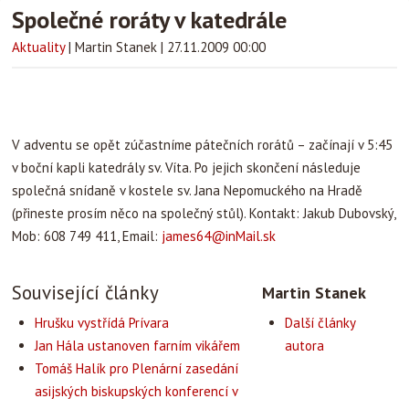
Společné roráty v katedrále
Aktuality
|
Martin Stanek
|
27.11.2009 00:00
V adventu se opět zúčastníme pátečních rorátů – začínají v 5:45
v boční kapli katedrály sv. Víta. Po jejich skončení následuje
společná snídaně v kostele sv. Jana Nepomuckého na Hradě
(přineste prosím něco na společný stůl). Kontakt: Jakub Dubovský,
Mob: 608 749 411, Email:
james64@inMail.sk
Související články
Martin Stanek
Hrušku vystřídá Prívara
Další články
Jan Hála ustanoven farním vikářem
autora
Tomáš Halík pro Plenární zasedání
asijských biskupských konferencí v