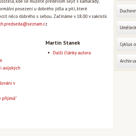
 kostela, kde se můžete především sejít s kamarády,
rmální posezení u dobrého jídla a pití, které
Duchovn
zít něco dobrého s sebou. Začínáme v 18.00 v sakristii.
kh.predseda@seznam.c
z
Uměleck
Martin Stanek
Cyklus 
Další články autora
em
Archiv 
í asijských
šování v
 přijímá"