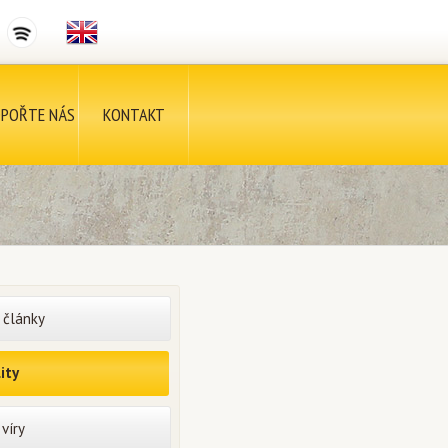
POŘTE NÁS
KONTAKT
 články
ity
víry