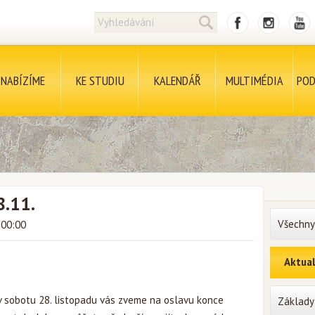
NABÍZÍME
KE STUDIU
KALENDÁŘ
MULTIMÉDIA
POD
8.11.
Všechny
 00:00
Aktual
v sobotu 28. listopadu vás zveme na oslavu konce
Základy 