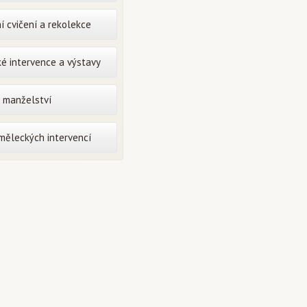
í cvičení a rekolekce
é intervence a výstavy
o manželství
uměleckých intervencí