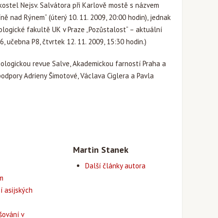
ostel Nejsv. Salvátora při Karlově mostě s názvem
ně nad Rýnem“ (úterý 10. 11. 2009, 20:00 hodin), jednak
logické fakultě UK v Praze „Pozůstalost“ – aktuální
, učebna P8, čtvrtek 12. 11. 2009, 15:30 hodin.)
eologickou revue Salve, Akademickou farností Praha a
podpory Adrieny Šimotové, Václava Ciglera a Pavla
Martin Stanek
Další články autora
em
í asijských
šování v