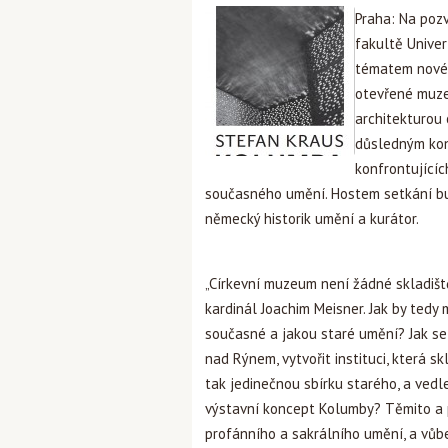
Praha: Na pozv
fakultě Univer
tématem nové
otevřené muze
architekturou
důsledným kon
konfrontujícíc
současného umění. Hostem setkání bu
německý historik umění a kurátor.
„Církevní muzeum není žádné skladišt
kardinál Joachim Meisner. Jak by tedy
současné a jakou staré umění? Jak se
nad Rýnem, vytvořit instituci, která s
tak jedinečnou sbírku starého, a vedl
výstavní koncept Kolumby? Těmito a 
profánního a sakrálního umění, a vůb