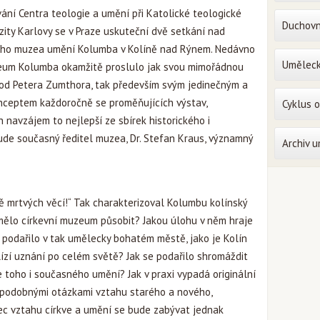
ání Centra teologie a umění při Katolické teologické
Duchovn
zity Karlovy se v Praze uskuteční dvě setkání nad
ho muzea umění Kolumba v Kolíně nad Rýnem. Nedávno
Uměleck
um Kolumba okamžitě proslulo jak svou mimořádnou
 od Petera Zumthora, tak především svým jedinečným a
ceptem každoročně se proměňujících výstav,
Cyklus 
h navzájem to nejlepší ze sbírek historického i
de současný ředitel muzea, Dr. Stefan Kraus, významný
Archiv 
ě mrtvých věcí!“
Tak charakterizoval Kolumbu kolínský
 mělo církevní muzeum působit? Jakou úlohu v něm hraje
 podařilo v tak umělecky bohatém městě, jako je Kolín
klízí uznání po celém světě? Jak se podařilo shromáždit
e toho i současného umění? Jak v praxi vypadá originální
podobnými otázkami vztahu starého a nového,
ec vztahu církve a umění se bude zabývat jednak