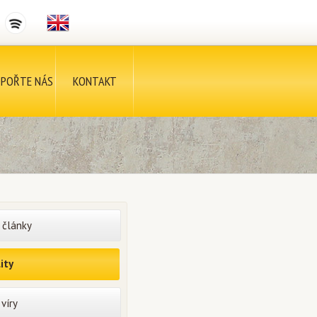
POŘTE NÁS
KONTAKT
 články
ity
víry