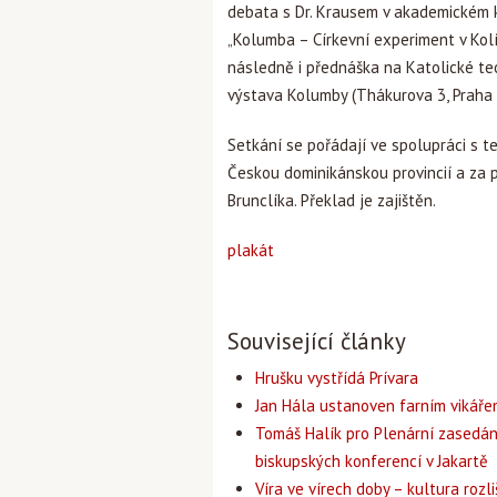
debata s Dr. Krausem v akademickém k
„Kolumba – Církevní experiment v Kolí
následně i přednáška na Katolické teo
výstava Kolumby (Thákurova 3, Praha 6
Setkání se pořádají ve spolupráci s t
Českou dominikánskou provincií a za 
Brunclíka. Překlad je zajištěn.
plakát
Související články
Hrušku vystřídá Prívara
Jan Hála ustanoven farním vikář
Tomáš Halík pro Plenární zasedán
biskupských konferencí v Jakartě
Víra ve vírech doby – kultura rozli