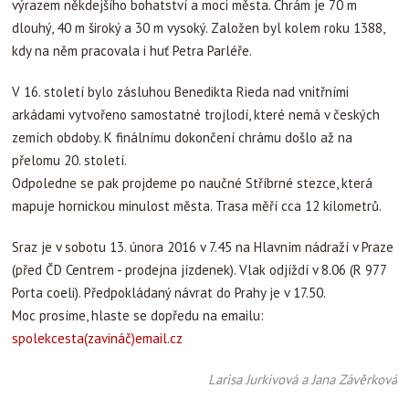
výrazem někdejšího bohatství a moci města. Chrám je 70 m
dlouhý, 40 m široký a 30 m vysoký. Založen byl kolem roku 1388,
kdy na něm pracovala i huť Petra Parléře.
V 16. století bylo zásluhou Benedikta Rieda nad vnitřními
arkádami vytvořeno samostatné trojlodí, které nemá v českých
zemích obdoby. K finálnímu dokončení chrámu došlo až na
přelomu 20. století.
Odpoledne se pak projdeme po naučné Stříbrné stezce, která
mapuje hornickou minulost města. Trasa měří cca 12 kilometrů.
Sraz je v sobotu 13. února 2016 v 7.45 na Hlavním nádraží v Praze
(před ČD Centrem - prodejna jízdenek). Vlak odjíždí v 8.06 (R 977
Porta coeli). Předpokládaný návrat do Prahy je v 17.50.
Moc prosíme, hlaste se dopředu na emailu:
spolekcesta(zavináč)email.cz
Larisa Jurkivová a Jana Závěrková