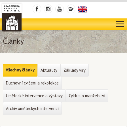
Články
Všechny články
Aktuality
Základy víry
Duchovní cvičení a rekolekce
Umělecké intervence a výstavy
Cyklus o manželství
Archiv uměleckých intervencí