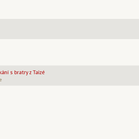
ání s bratry z Taizé
ie