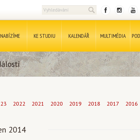
NABÍZÍME
KE STUDIU
KALENDÁŘ
MULTIMÉDIA
POD
álosti
023
2022
2021
2020
2019
2018
2017
2016
en 2014