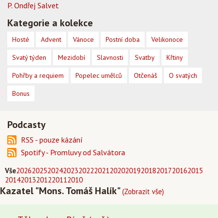
P. Ondřej Salvet
Kategorie a kolekce
Hosté
Advent
Vánoce
Postní doba
Velikonoce
Svatý týden
Mezidobí
Slavnosti
Svatby
Křtiny
Pohřby a requiem
Popelec umělců
Otčenáš
O svatých
Bonus
Podcasty
RSS - pouze kázání
Spotify - Promluvy od Salvátora
Vše
2026
2025
2024
2023
2022
2021
2020
2019
2018
2017
2016
2015
2014
2013
2012
2011
2010
Kazatel "Mons. Tomáš Halík"
(Zobrazit vše)