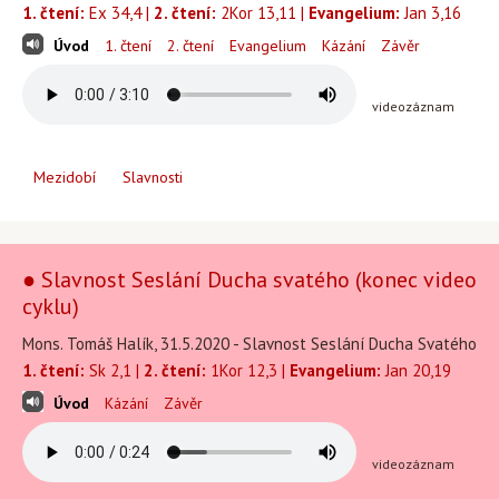
1. čtení:
Ex 34,4 |
2. čtení:
2Kor 13,11 |
Evangelium:
Jan 3,16
Úvod
1. čtení
2. čtení
Evangelium
Kázání
Závěr
videozáznam
Mezidobí
Slavnosti
● Slavnost Seslání Ducha svatého (konec video
cyklu)
Mons. Tomáš Halík, 31.5.2020 - Slavnost Seslání Ducha Svatého
1. čtení:
Sk 2,1 |
2. čtení:
1Kor 12,3 |
Evangelium:
Jan 20,19
Úvod
Kázání
Závěr
videozáznam