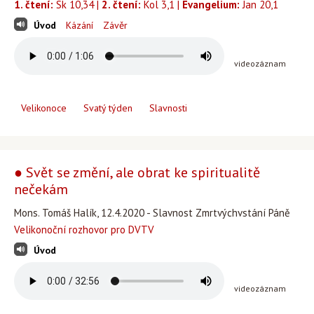
1. čtení:
Sk 10,34 |
2. čtení:
Kol 3,1 |
Evangelium:
Jan 20,1
Úvod
Kázání
Závěr
videozáznam
Velikonoce
Svatý týden
Slavnosti
● Svět se změní, ale obrat ke spiritualitě
nečekám
Mons. Tomáš Halík, 12.4.2020 - Slavnost Zmrtvýchvstání Páně
Velikonoční rozhovor pro DVTV
Úvod
videozáznam