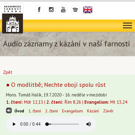
Audio záznamy z kázání v naší farnosti
Zpět
● O modlitbě; Nechte obojí spolu růst
Mons. Tomáš Halík, 19.7.2020 - 16. neděle v mezidobí
1. čtení:
Mdr 12,13 |
2. čtení:
Řím 8,26 |
Evangelium:
Mt 13,24
Úvod
1. čtení
2. čtení
Evangelium
Kázání
Závěr