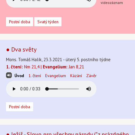
videozáznam
Postní doba
Svatý týden
● Dva světy
Mons. Tomáš Halík, 23.3.2021 - úterý 5. postního týdne
1. čtení:
Nm 21,4 |
Evangelium:
Jan 8,21
Úvod
1. čtení
Evangelium
Kázání
Závěr
Postní doba
● Ježíš - Slovo pro všechny národy ("z prázdného