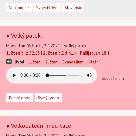
Velikonoce
Svatý týden
Slavnosti
● Velký pátek
Mons. Tomáš Halík, 2.4.2021 - Velký pátek
1. čtení:
Iz 52,13 |
2. čtení:
Žid 4,14 |
Pašije:
Jan 18,1
Úvod
1. čtení
2. čtení
Evangelium
Kázání
videozáznam
Postní doba
Svatý týden
● Velkopáteční meditace
Mons. Tomáš Halík, 2.4.2021 - Velký pátek