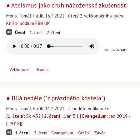
● Ateismus jako druh náboženské zkušenosti
Mons. Tomáš Halík, 13.4.2021 - úterý 2. velikonočního týdne
Knižní pódium EBH UK
Úvod
1. čtení
2. čtení
videozáznam
Velikonoce
Bonus
● Bílá neděle ("z prázdného kostela")
Mons. Tomáš Halík, 11.4.2021 - 2. neděle velikonoční
(
1. čtení:
Sk 4,32 |
2. čtení:
1Jan 5,1 |
Evangelium:
Jan 20,19 -
[r.2018])
1. čtení
2. čtení
Evangelium
Kázání
Závěr