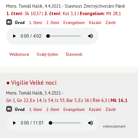
Mons. Tomáš Halík, 4.4.2021 - Slavnost Zmrtvýchvstání Páně
1. čtení:
Sk 10,37 |
2. čtení:
Kol 3,1 |
Evangelium:
Mt 28,1
Úvod
1. čtení
2. čtení
Evangelium
Kázání
Závěr
Velikonoce
Svatý týden
Slavnosti
● Vigilie Velké noci
Mons. Tomáš Halík, 3.4.2021 -
Gn 1, Gn 22, Ex 14, Iz 54, Iz 55, Bar 3, Ez 36 | Řím 6,3 |
Mk 16,1
Úvod
1. čtení
2. čtení
Evangelium
Kázání
Závěr
videozáznam