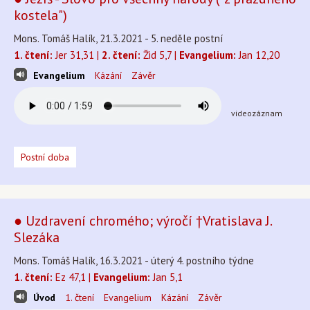
kostela")
Mons. Tomáš Halík, 21.3.2021 - 5. neděle postní
1. čtení:
Jer 31,31 |
2. čtení:
Žid 5,7 |
Evangelium:
Jan 12,20
Evangelium
Kázání
Závěr
videozáznam
Postní doba
● Uzdravení chromého; výročí †Vratislava J.
Slezáka
Mons. Tomáš Halík, 16.3.2021 - úterý 4. postního týdne
1. čtení:
Ez 47,1 |
Evangelium:
Jan 5,1
Úvod
1. čtení
Evangelium
Kázání
Závěr