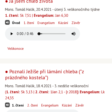
● Já jsem chléb života
Mons. Tomáš Halík, 20.4.2021 - úterý 3. velikonočního týdne
1. čtení:
Sk 7,51 |
Evangelium:
Jan 6,30
Úvod
1. čtení
Evangelium
Kázání
Závěr
Velikonoce
● Poznali Ježíše při lámání chleba ("z
prázdného kostela")
Mons. Tomáš Halík, 18.4.2021 - 3. neděle velikonoční
(
1. čtení:
Sk 3,13 |
2. čtení:
1Jan 2,1 - [r.2018])
Evangelium:
Lk
24,35
1. čtení
2. čtení
Evangelium
Kázání
Závěr