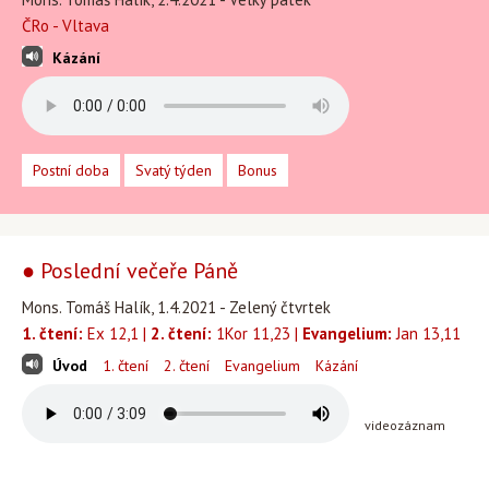
ČRo - Vltava
Kázání
Postní doba
Svatý týden
Bonus
● Poslední večeře Páně
Mons. Tomáš Halík, 1.4.2021 - Zelený čtvrtek
1. čtení:
Ex 12,1 |
2. čtení:
1Kor 11,23 |
Evangelium:
Jan 13,11
Úvod
1. čtení
2. čtení
Evangelium
Kázání
videozáznam