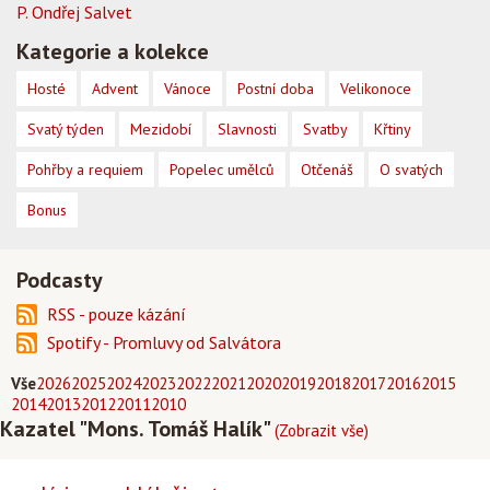
P. Ondřej Salvet
Kategorie a kolekce
Hosté
Advent
Vánoce
Postní doba
Velikonoce
Svatý týden
Mezidobí
Slavnosti
Svatby
Křtiny
Pohřby a requiem
Popelec umělců
Otčenáš
O svatých
Bonus
Podcasty
RSS - pouze kázání
Spotify - Promluvy od Salvátora
Vše
2026
2025
2024
2023
2022
2021
2020
2019
2018
2017
2016
2015
2014
2013
2012
2011
2010
Kazatel "Mons. Tomáš Halík"
(Zobrazit vše)