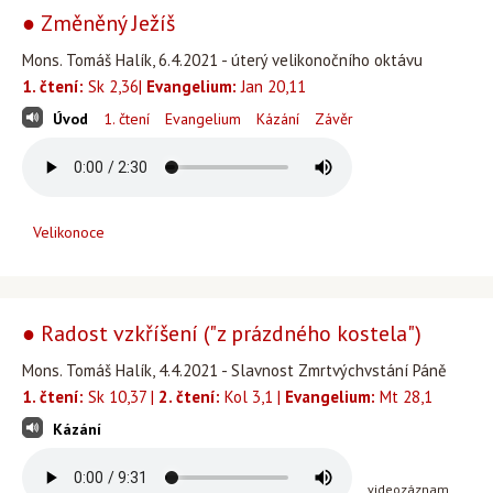
● Změněný Ježíš
Mons. Tomáš Halík, 6.4.2021 - úterý velikonočního oktávu
1. čtení:
Sk 2,36|
Evangelium:
Jan 20,11
Úvod
1. čtení
Evangelium
Kázání
Závěr
Velikonoce
● Radost vzkříšení ("z prázdného kostela")
Mons. Tomáš Halík, 4.4.2021 - Slavnost Zmrtvýchvstání Páně
1. čtení:
Sk 10,37 |
2. čtení:
Kol 3,1 |
Evangelium:
Mt 28,1
Kázání
videozáznam