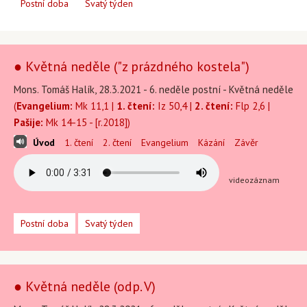
Postní doba
Svatý týden
● Květná neděle ("z prázdného kostela")
Mons. Tomáš Halík, 28.3.2021 - 6. neděle postní - Květná neděle
(
Evangelium:
Mk 11,1 |
1. čtení:
Iz 50,4 |
2. čtení:
Flp 2,6 |
Pašije:
Mk 14-15 - [r.2018])
Úvod
1. čtení
2. čtení
Evangelium
Kázání
Závěr
videozáznam
Postní doba
Svatý týden
● Květná neděle (odp. V)