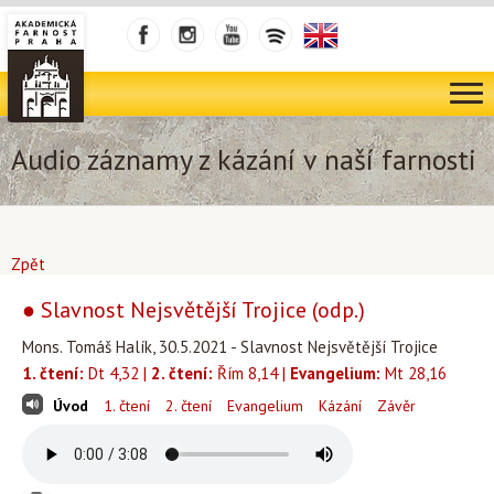
Audio záznamy z kázání v naší farnosti
Zpět
● Slavnost Nejsvětější Trojice (odp.)
Mons. Tomáš Halík, 30.5.2021 - Slavnost Nejsvětější Trojice
1. čtení:
Dt 4,32 |
2. čtení:
Řím 8,14 |
Evangelium:
Mt 28,16
Úvod
1. čtení
2. čtení
Evangelium
Kázání
Závěr