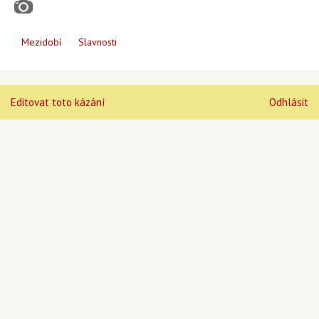
Mezidobí
Slavnosti
Editovat toto kázání
Odhlásit