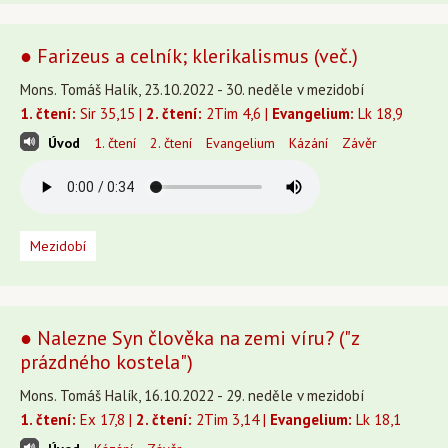
● Farizeus a celník; klerikalismus (več.)
Mons. Tomáš Halík, 23.10.2022 - 30. neděle v mezidobí
1. čtení:
Sir 35,15 |
2. čtení:
2Tim 4,6 |
Evangelium:
Lk 18,9
Úvod
1. čtení
2. čtení
Evangelium
Kázání
Závěr
Mezidobí
● Nalezne Syn člověka na zemi víru? ("z
prázdného kostela")
Mons. Tomáš Halík, 16.10.2022 - 29. neděle v mezidobí
1. čtení:
Ex 17,8 |
2. čtení:
2Tim 3,14 |
Evangelium:
Lk 18,1