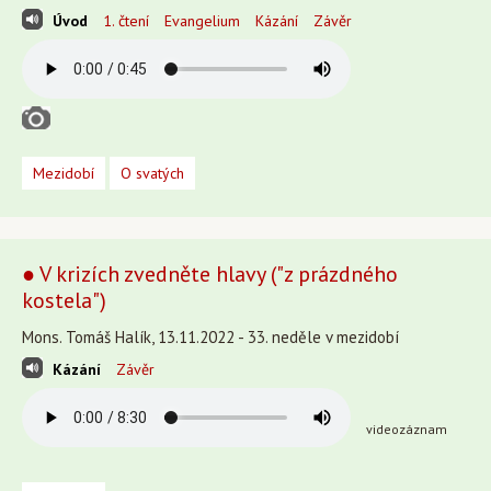
Úvod
1. čtení
Evangelium
Kázání
Závěr
Mezidobí
O svatých
● V krizích zvedněte hlavy ("z prázdného
kostela")
Mons. Tomáš Halík, 13.11.2022 - 33. neděle v mezidobí
Kázání
Závěr
videozáznam