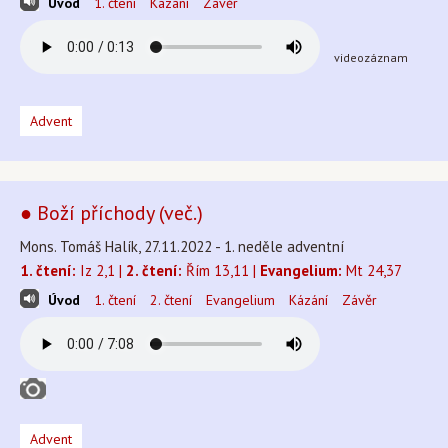
Úvod
1. čtení
Kázání
Závěr
videozáznam
Advent
● Boží příchody (več.)
Mons. Tomáš Halík, 27.11.2022 - 1. neděle adventní
1. čtení:
Iz 2,1 |
2. čtení:
Řím 13,11 |
Evangelium:
Mt 24,37
Úvod
1. čtení
2. čtení
Evangelium
Kázání
Závěr
Advent