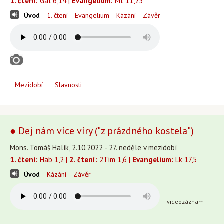
1. čtení:
Gal 6,14 |
Evangelium:
Mt 11,25
Úvod
1. čtení
Evangelium
Kázání
Závěr
Mezidobí
Slavnosti
● Dej nám více víry ("z prázdného kostela")
Mons. Tomáš Halík, 2.10.2022 - 27. neděle v mezidobí
1. čtení:
Hab 1,2 |
2. čtení:
2Tim 1,6 |
Evangelium:
Lk 17,5
Úvod
Kázání
Závěr
videozáznam