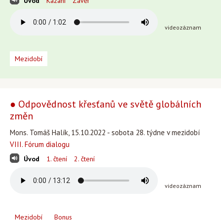
Úvod
Kázání
Závěr
videozáznam
Mezidobí
● Odpovědnost křesťanů ve světě globálních
změn
Mons. Tomáš Halík, 15.10.2022 - sobota 28. týdne v mezidobí
VIII. Fórum dialogu
Úvod
1. čtení
2. čtení
videozáznam
Mezidobí
Bonus