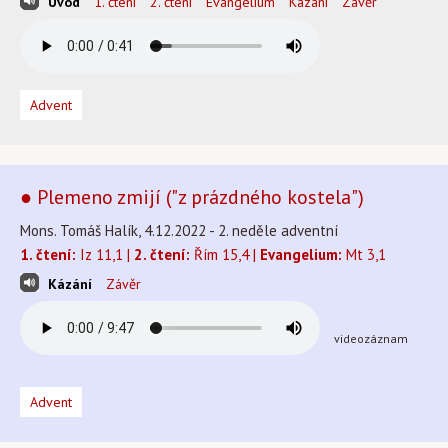
Úvod
1. čtení
2. čtení
Evangelium
Kázání
Závěr
Advent
● Plemeno zmijí ("z prázdného kostela")
Mons. Tomáš Halík, 4.12.2022 - 2. neděle adventní
1. čtení:
Iz 11,1 |
2. čtení:
Řím 15,4 |
Evangelium:
Mt 3,1
Kázání
Závěr
videozáznam
Advent