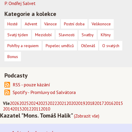
P. Ondřej Salvet
Kategorie a kolekce
Hosté
Advent
Vánoce
Postní doba
Velikonoce
Svatý týden
Mezidobí
Slavnosti
Svatby
Křtiny
Pohřby a requiem
Popelec umělců
Otčenáš
O svatých
Bonus
Podcasty
RSS - pouze kázání
Spotify - Promluvy od Salvátora
Vše
2026
2025
2024
2023
2022
2021
2020
2019
2018
2017
2016
2015
2014
2013
2012
2011
2010
Kazatel "Mons. Tomáš Halík"
(Zobrazit vše)