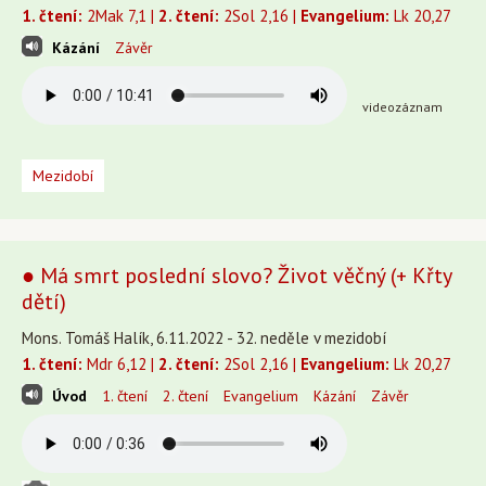
1. čtení:
2Mak 7,1 |
2. čtení:
2Sol 2,16 |
Evangelium:
Lk 20,27
Kázání
Závěr
videozáznam
Mezidobí
● Má smrt poslední slovo? Život věčný (+ Křty
dětí)
Mons. Tomáš Halík, 6.11.2022 - 32. neděle v mezidobí
1. čtení:
Mdr 6,12 |
2. čtení:
2Sol 2,16 |
Evangelium:
Lk 20,27
Úvod
1. čtení
2. čtení
Evangelium
Kázání
Závěr