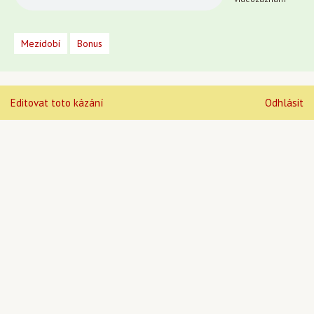
Mezidobí
Bonus
Editovat toto kázání
Odhlásit