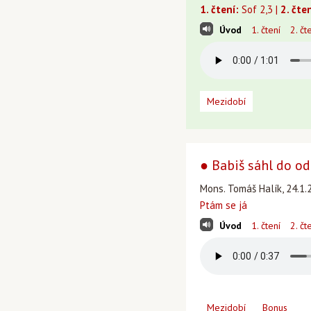
1. čtení:
Sof 2,3 |
2. čten
Úvod
1. čtení
2. čt
Mezidobí
● Babiš sáhl do od
Mons. Tomáš Halík, 24.1.2
Ptám se já
Úvod
1. čtení
2. čt
Mezidobí
Bonus