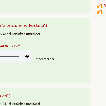
R
S
("z prázdného kostela")
2023 - 4. neděle v mezidobí
Kázání
Závěr
videozáznam
(več.)
2023 - 4. neděle v mezidobí