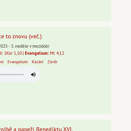
e to znovu (več.)
2023 - 3. neděle v mezidobí
í:
1Kor 1,10 |
Evangelium:
Mt 4,12
ení
Evangelium
Kázání
Závěr
volbě a papeži Benediktu XVI.