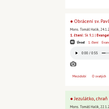
● Obrácení sv. Pav
Mons. Tomáš Halík, 24.1.2
1. čtení:
Sk 9,1 |
Evange
Úvod
1. čtení
Evan
Mezidobí
O svatých
● Jezulátko, chraň 
Mons. Tomáš Halík, 22.1.