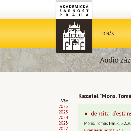
O NÁS
Audio záz
Kazatel "Mons. Tomá
Vše
2026
2025
● Identita křesťans
2024
2023
Mons. Tomáš Halík, 5.2.20
2022
Evangelium:
Mt 5,13