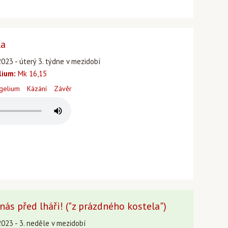
la
023 - úterý 3. týdne v mezidobí
lium:
Mk 16,15
gelium
Kázání
Závěr
nás před lháři! ("z prázdného kostela")
2023 - 3. neděle v mezidobí