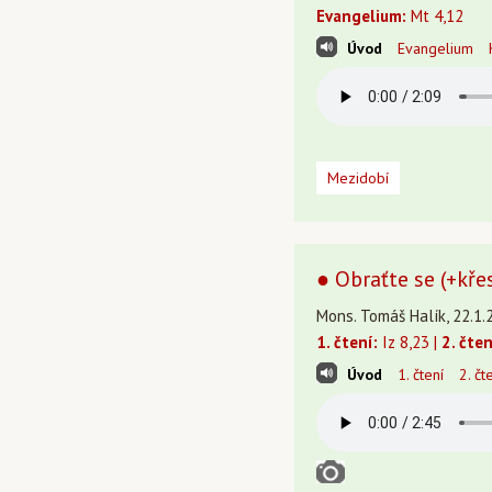
Evangelium:
Mt 4,12
Úvod
Evangelium
Mezidobí
● Obraťte se (+kře
Mons. Tomáš Halík, 22.1.
1. čtení:
Iz 8,23 |
2. čten
Úvod
1. čtení
2. čt