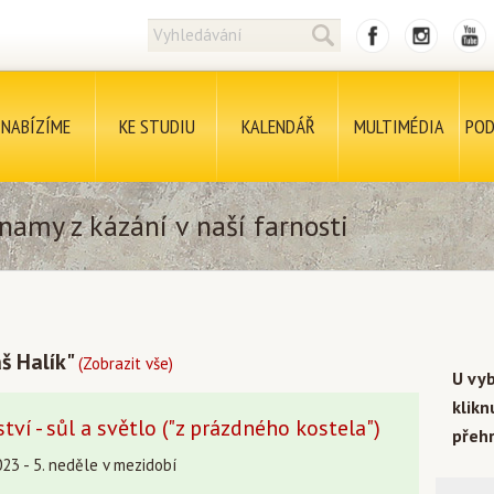
NABÍZÍME
KE STUDIU
KALENDÁŘ
MULTIMÉDIA
POD
namy z kázání v naší farnosti
š Halík"
(Zobrazit vše)
U vy
klik
tví - sůl a světlo ("z prázdného kostela")
přehr
23 - 5. neděle v mezidobí