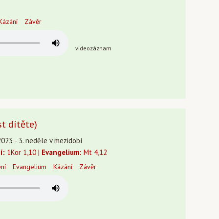
Kázání
Závěr
videozáznam
st dítěte)
2023 - 3. neděle v mezidobí
í:
1Kor 1,10 |
Evangelium:
Mt 4,12
ení
Evangelium
Kázání
Závěr