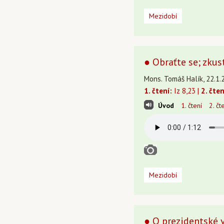
Mezidobí
● Obraťte se; zkust
Mons. Tomáš Halík, 22.1.
1. čtení:
Iz 8,23 |
2. čten
Úvod
1. čtení
2. čt
Mezidobí
● O prezidentské 