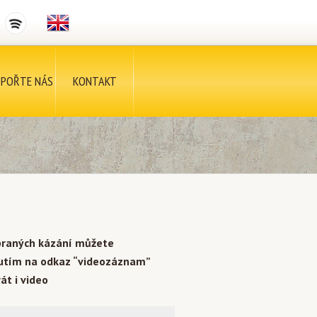
POŘTE NÁS
KONTAKT
braných kázání můžete
nutím na odkaz “videozáznam”
át i video