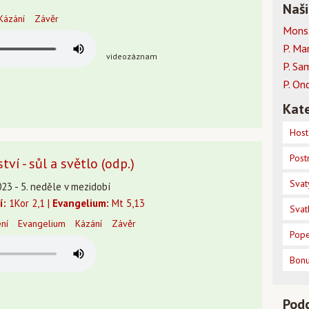
Naši
Kázání
Závěr
Mons.
P. Ma
videozáznam
P. Sa
P. On
Kate
Host
Post
tví - sůl a světlo (odp.)
Svat
23 - 5. neděle v mezidobí
í:
1Kor 2,1 |
Evangelium:
Mt 5,13
Svat
ení
Evangelium
Kázání
Závěr
Pope
Bon
Pod