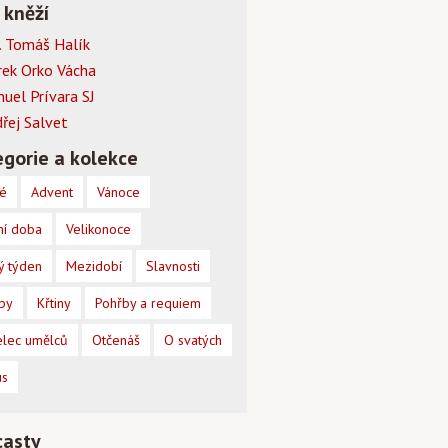
 kněží
 Tomáš Halík
rek Orko Vácha
muel Prívara SJ
dřej Salvet
gorie a kolekce
é
Advent
Vánoce
ní doba
Velikonoce
ý týden
Mezidobí
Slavnosti
by
Křtiny
Pohřby a requiem
lec umělců
Otčenáš
O svatých
us
casty