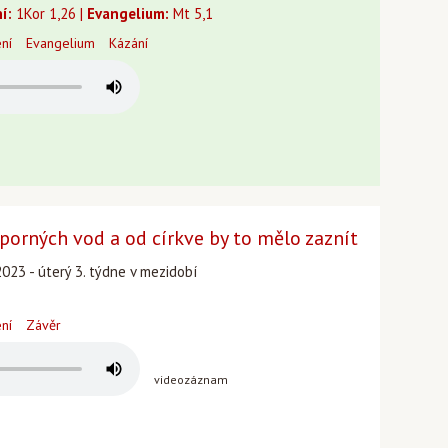
í:
1Kor 1,26 |
Evangelium:
Mt 5,1
ení
Evangelium
Kázání
porných vod a od církve by to mělo zaznít
023 - úterý 3. týdne v mezidobí
ení
Závěr
videozáznam