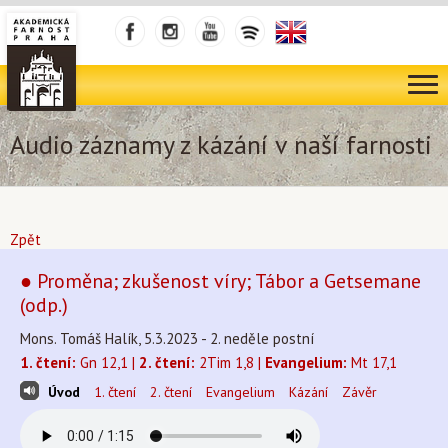
Audio záznamy z kázání v naší farnosti
Zpět
● Proměna; zkušenost víry; Tábor a Getsemane
(odp.)
Mons. Tomáš Halík, 5.3.2023 - 2. neděle postní
1. čtení:
Gn 12,1 |
2. čtení:
2Tim 1,8 |
Evangelium:
Mt 17,1
Úvod
1. čtení
2. čtení
Evangelium
Kázání
Závěr