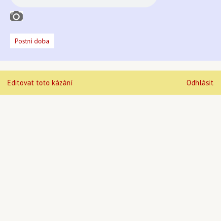
Postní doba
Editovat toto kázání
Odhlásit