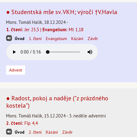
● Studentská mše sv. VKH; výročí †V.Havla
Mons. Tomáš Halík, 18.12.2024 -
1. čtení:
Jer 23,5 |
Evangelium:
Mt 1,18
Úvod
1. čtení
Evangelium
Kázání
Závěr
Advent
● Radost, pokoj a naděje ("z prázdného
kostela")
Mons. Tomáš Halík, 15.12.2024 - 3. neděle adventní
2. čtení:
Flp 4,4
Úvod
2. čtení
Kázání
Závěr