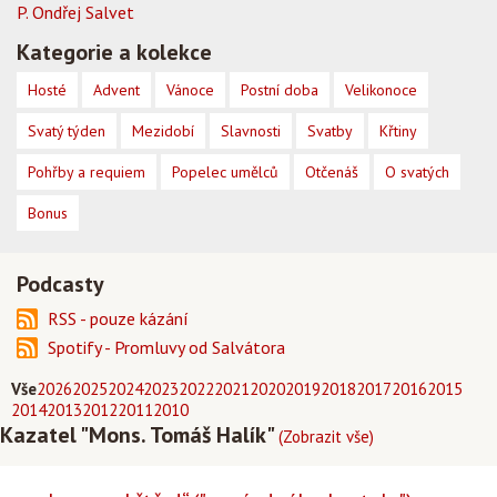
P. Ondřej Salvet
Kategorie a kolekce
Hosté
Advent
Vánoce
Postní doba
Velikonoce
Svatý týden
Mezidobí
Slavnosti
Svatby
Křtiny
Pohřby a requiem
Popelec umělců
Otčenáš
O svatých
Bonus
Podcasty
RSS - pouze kázání
Spotify - Promluvy od Salvátora
Vše
2026
2025
2024
2023
2022
2021
2020
2019
2018
2017
2016
2015
2014
2013
2012
2011
2010
Kazatel "Mons. Tomáš Halík"
(Zobrazit vše)