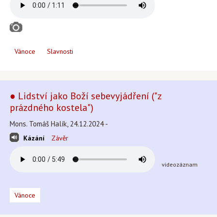
Vánoce
Slavnosti
● Lidství jako Boží sebevyjádření ("z
prázdného kostela")
Mons. Tomáš Halík, 24.12.2024 -
Kázání
Závěr
videozáznam
Vánoce