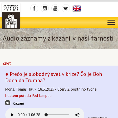
Audio záznamy z kázání v naší farnosti
Zpět
● Prečo je slobodný svet v kríze? Čo je Boh
Donalda Trumpa?
Mons. Tomáš Halík, 18.3.2025 - úterý 2. postního týdne
hostem pořadu Pod lampou
Kázání
videozáznam