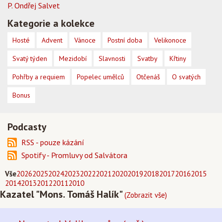
P. Ondřej Salvet
Kategorie a kolekce
Hosté
Advent
Vánoce
Postní doba
Velikonoce
Svatý týden
Mezidobí
Slavnosti
Svatby
Křtiny
Pohřby a requiem
Popelec umělců
Otčenáš
O svatých
Bonus
Podcasty
RSS - pouze kázání
Spotify - Promluvy od Salvátora
Vše
2026
2025
2024
2023
2022
2021
2020
2019
2018
2017
2016
2015
2014
2013
2012
2011
2010
Kazatel "Mons. Tomáš Halík"
(Zobrazit vše)