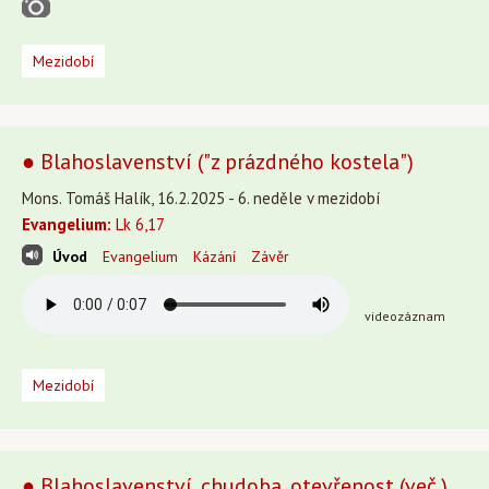
Mezidobí
● Blahoslavenství ("z prázdného kostela")
Mons. Tomáš Halík, 16.2.2025 - 6. neděle v mezidobí
Evangelium:
Lk 6,17
Úvod
Evangelium
Kázání
Závěr
videozáznam
Mezidobí
● Blahoslavenství, chudoba, otevřenost (več.)