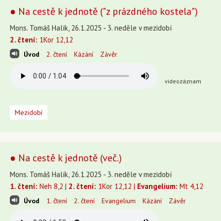
● Na cestě k jednotě ("z prázdného kostela")
Mons. Tomáš Halík, 26.1.2025 - 3. neděle v mezidobí
2. čtení:
1Kor 12,12
Úvod
2. čtení
Kázání
Závěr
videozáznam
Mezidobí
● Na cestě k jednotě (več.)
Mons. Tomáš Halík, 26.1.2025 - 3. neděle v mezidobí
1. čtení:
Neh 8,2 |
2. čtení:
1Kor 12,12 |
Evangelium:
Mt 4,12
Úvod
1. čtení
2. čtení
Evangelium
Kázání
Závěr