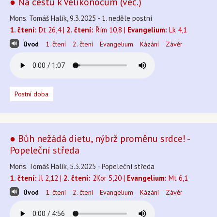
● Na cestu k Velikonocům (več.)
Mons. Tomáš Halík, 9.3.2025 - 1. neděle postní
1. čtení:
Dt 26,4 |
2. čtení:
Řím 10,8 |
Evangelium:
Lk 4,1
Úvod
1. čtení
2. čtení
Evangelium
Kázání
Závěr
Postní doba
● Bůh nežádá dietu, nýbrž proměnu srdce! -
Popeleční středa
Mons. Tomáš Halík, 5.3.2025 - Popeleční středa
1. čtení:
Jl 2,12 |
2. čtení:
2Kor 5,20 |
Evangelium:
Mt 6,1
Úvod
1. čtení
2. čtení
Evangelium
Kázání
Závěr