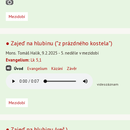
Mezidobí
● Zajeď na hlubinu ("z prázdného kostela")
Mons. Tomáš Halík, 9.2.2025 - 5. neděle v mezidobí
Evangelium:
Lk 5,1
Úvod
Evangelium
Kázání
Závěr
videozáznam
Mezidobí
● Zajeď na hlubinu (več.)