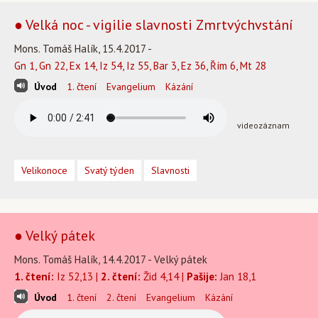
● Velká noc - vigilie slavnosti Zmrtvýchvstání
Mons. Tomáš Halík, 15.4.2017 -
Gn 1, Gn 22, Ex 14, Iz 54, Iz 55, Bar 3, Ez 36, Řím 6, Mt 28
Úvod
1. čtení
Evangelium
Kázání
videozáznam
Velikonoce
Svatý týden
Slavnosti
● Velký pátek
Mons. Tomáš Halík, 14.4.2017 - Velký pátek
1. čtení:
Iz 52,13 |
2. čtení:
Žid 4,14 |
Pašije:
Jan 18,1
Úvod
1. čtení
2. čtení
Evangelium
Kázání