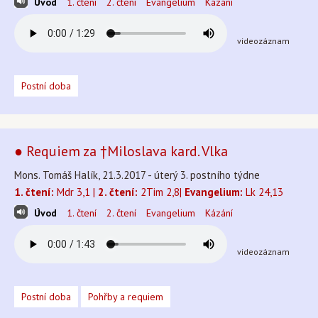
Úvod
1. čtení
2. čtení
Evangelium
Kázání
videozáznam
Postní doba
● Requiem za †Miloslava kard. Vlka
Mons. Tomáš Halík, 21.3.2017 - úterý 3. postního týdne
1. čtení:
Mdr 3,1 |
2. čtení:
2Tim 2,8|
Evangelium:
Lk 24,13
Úvod
1. čtení
2. čtení
Evangelium
Kázání
videozáznam
Postní doba
Pohřby a requiem