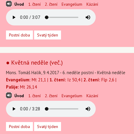
Úvod
1. čtení
2. čtení
Evangelium
Kázání
Postní doba
Svatý týden
● Květná neděle (več.)
Mons. Tomáš Halík, 9.4.2017 - 6. neděle postní - Květná neděle
Evangelium:
Mt 21,1 |
1. čtení:
Iz 50,4 |
2. čtení:
Flp 2,6 |
Pašije:
Mt 26,14
Úvod
1. čtení
2. čtení
Evangelium
Kázání
Postní doba
Svatý týden