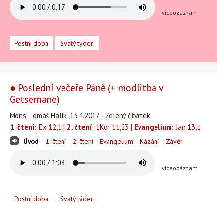
videozáznam
Postní doba
Svatý týden
● Poslední večeře Páně (+ modlitba v
Getsemane)
Mons. Tomáš Halík, 13.4.2017 - Zelený čtvrtek
1. čtení:
Ex 12,1 |
2. čtení:
1Kor 11,23 |
Evangelium:
Jan 13,1
Úvod
1. čtení
2. čtení
Evangelium
Kázání
Závěr
videozáznam
Postní doba
Svatý týden