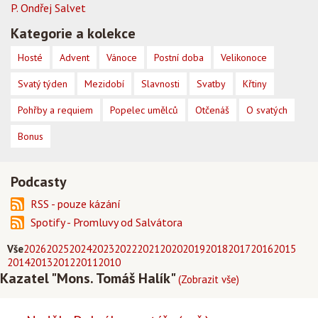
P. Ondřej Salvet
Kategorie a kolekce
Hosté
Advent
Vánoce
Postní doba
Velikonoce
Svatý týden
Mezidobí
Slavnosti
Svatby
Křtiny
Pohřby a requiem
Popelec umělců
Otčenáš
O svatých
Bonus
Podcasty
RSS - pouze kázání
Spotify - Promluvy od Salvátora
Vše
2026
2025
2024
2023
2022
2021
2020
2019
2018
2017
2016
2015
2014
2013
2012
2011
2010
Kazatel "Mons. Tomáš Halík"
(Zobrazit vše)