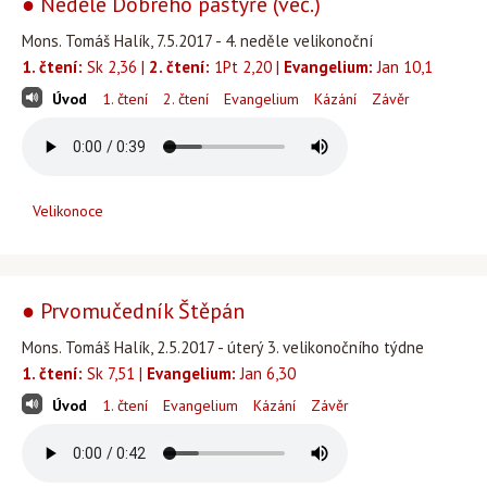
● Neděle Dobrého pastýře (več.)
Mons. Tomáš Halík, 7.5.2017 - 4. neděle velikonoční
1. čtení:
Sk 2,36 |
2. čtení:
1Pt 2,20 |
Evangelium:
Jan 10,1
Úvod
1. čtení
2. čtení
Evangelium
Kázání
Závěr
Velikonoce
● Prvomučedník Štěpán
Mons. Tomáš Halík, 2.5.2017 - úterý 3. velikonočního týdne
1. čtení:
Sk 7,51 |
Evangelium:
Jan 6,30
Úvod
1. čtení
Evangelium
Kázání
Závěr