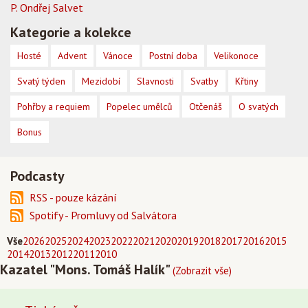
P. Ondřej Salvet
Kategorie a kolekce
Hosté
Advent
Vánoce
Postní doba
Velikonoce
Svatý týden
Mezidobí
Slavnosti
Svatby
Křtiny
Pohřby a requiem
Popelec umělců
Otčenáš
O svatých
Bonus
Podcasty
RSS - pouze kázání
Spotify - Promluvy od Salvátora
Vše
2026
2025
2024
2023
2022
2021
2020
2019
2018
2017
2016
2015
2014
2013
2012
2011
2010
Kazatel "Mons. Tomáš Halík"
(Zobrazit vše)