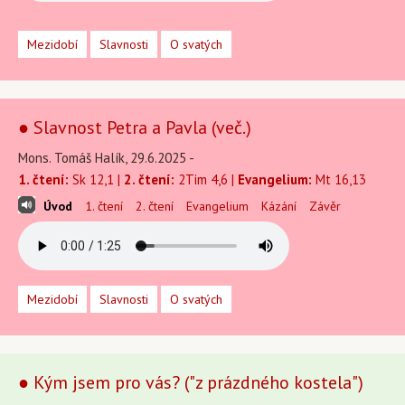
Mezidobí
Slavnosti
O svatých
● Slavnost Petra a Pavla (več.)
Mons. Tomáš Halík, 29.6.2025 -
1. čtení:
Sk 12,1 |
2. čtení:
2Tim 4,6 |
Evangelium:
Mt 16,13
Úvod
1. čtení
2. čtení
Evangelium
Kázání
Závěr
Mezidobí
Slavnosti
O svatých
● Kým jsem pro vás? ("z prázdného kostela")