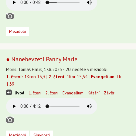
Mezidobí
● Nanebevzetí Panny Marie
Mons. Tomáš Halík, 17.8.2025 - 20. neděle v mezidobí
1. čtení:
1Kron 15,3 |
2. čtení:
1Kor 15,54 |
Evangelium:
Lk
1,39
Úvod
1. čtení
2. čtení
Evangelium
Kázání
Závěr
Mezidobí
Slavnosti