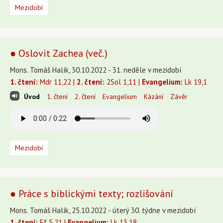
Mezidobí
● Oslovit Zachea (več.)
Mons. Tomáš Halík, 30.10.2022 - 31. neděle v mezidobí
1. čtení:
Mdr 11,22 |
2. čtení:
2Sol 1,11 |
Evangelium:
Lk 19,1
Úvod
1. čtení
2. čtení
Evangelium
Kázání
Závěr
Mezidobí
● Práce s biblickými texty; rozlišování
Mons. Tomáš Halík, 25.10.2022 - úterý 30. týdne v mezidobí
1. čtení:
Ef 5,21 |
Evangelium:
Lk 13,18