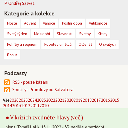
P. Ondřej Salvet
Kategorie a kolekce
Hosté
Advent
Vánoce
Postní doba
Velikonoce
Svatý týden
Mezidobí
Slavnosti
Svatby
Křtiny
Pohřby a requiem
Popelec umělců
Otčenáš
O svatých
Bonus
Podcasty
RSS - pouze kázání
Spotify - Promluvy od Salvátora
Vše
2026
2025
2024
2023
2022
2021
2020
2019
2018
2017
2016
2015
2014
2013
2012
2011
2010
● V krizích zvedněte hlavy (več.)
Mons. Tomáš Halík, 13.11.2022 - 33. neděle v mezidobí