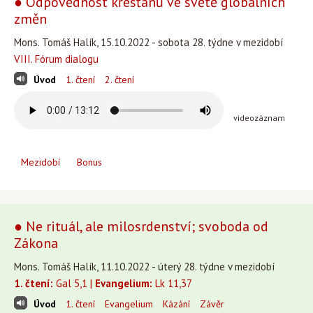
● Odpovědnost křesťanů ve světě globálních
změn
Mons. Tomáš Halík, 15.10.2022 - sobota 28. týdne v mezidobí
VIII. Fórum dialogu
Úvod
1. čtení
2. čtení
videozáznam
Mezidobí
Bonus
● Ne rituál, ale milosrdenství; svoboda od
Zákona
Mons. Tomáš Halík, 11.10.2022 - úterý 28. týdne v mezidobí
1. čtení:
Gal 5,1 |
Evangelium:
Lk 11,37
Úvod
1. čtení
Evangelium
Kázání
Závěr