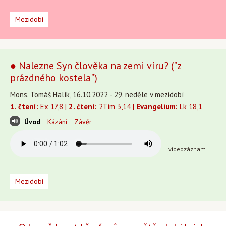
Mezidobí
● Nalezne Syn člověka na zemi víru? ("z
prázdného kostela")
Mons. Tomáš Halík, 16.10.2022 - 29. neděle v mezidobí
1. čtení:
Ex 17,8 |
2. čtení:
2Tim 3,14 |
Evangelium:
Lk 18,1
Úvod
Kázání
Závěr
videozáznam
Mezidobí