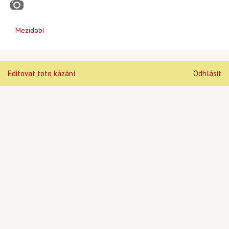
Mezidobí
Editovat toto kázání
Odhlásit