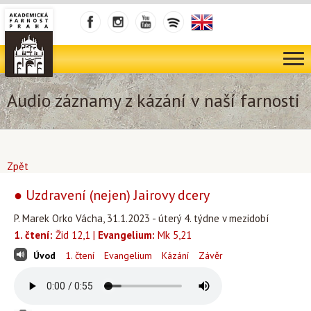
Audio záznamy z kázání v naší farnosti
Zpět
● Uzdravení (nejen) Jairovy dcery
P. Marek Orko Vácha, 31.1.2023 - úterý 4. týdne v mezidobí
1. čtení:
Žid 12,1 |
Evangelium:
Mk 5,21
Úvod
1. čtení
Evangelium
Kázání
Závěr