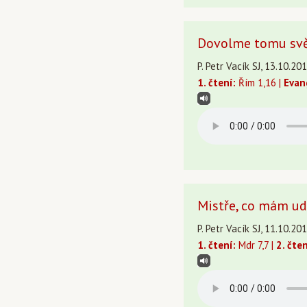
Dovolme tomu světl
P. Petr Vacík SJ, 13.10.20
1. čtení:
Řím 1,16 |
Evan
Mistře, co mám udě
P. Petr Vacík SJ, 11.10.20
1. čtení:
Mdr 7,7 |
2. čten