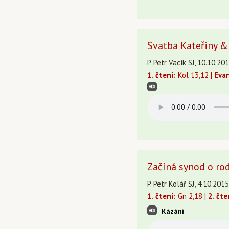
Svatba Kateřiny & 
P. Petr Vacík SJ, 10.10.2
1. čtení:
Kol 13,12 |
Eva
Začíná synod o ro
P. Petr Kolář SJ, 4.10.201
1. čtení:
Gn 2,18 |
2. čte
Kázání