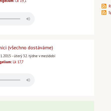
ngelium:
Lk 19,1
R
S
níci (všechno dostáváme)
1.2015 - úterý 32. týdne v mezidobí
gelium:
Lk 17,7