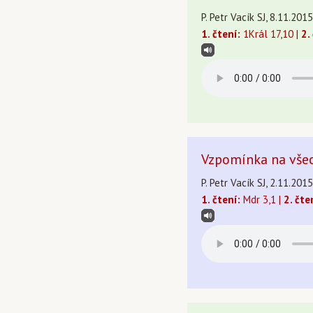
P. Petr Vacík SJ, 8.11.201
1. čtení:
1Král 17,10 |
2.
Vzpomínka na vše
P. Petr Vacík SJ, 2.11.2015
1. čtení:
Mdr 3,1 |
2. čte