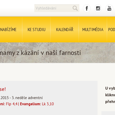
NABÍZÍME
KE STUDIU
KALENDÁŘ
MULTIMÉDIA
POD
namy z kázání v naší farnosti
U vy
se!
klik
.2015 - 3. neděle adventní
přehr
ení:
Flp 4,4 |
Evangelium:
Lk 3,10