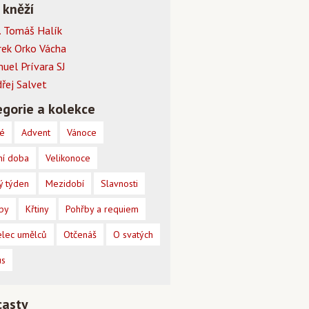
 kněží
 Tomáš Halík
rek Orko Vácha
muel Prívara SJ
dřej Salvet
gorie a kolekce
é
Advent
Vánoce
ní doba
Velikonoce
ý týden
Mezidobí
Slavnosti
by
Křtiny
Pohřby a requiem
lec umělců
Otčenáš
O svatých
us
casty