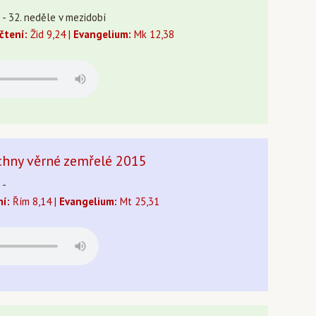
5 - 32. neděle v mezidobí
 čtení:
Žid 9,24 |
Evangelium:
Mk 12,38
chny věrné zemřelé 2015
 -
ní:
Řím 8,14 |
Evangelium:
Mt 25,31