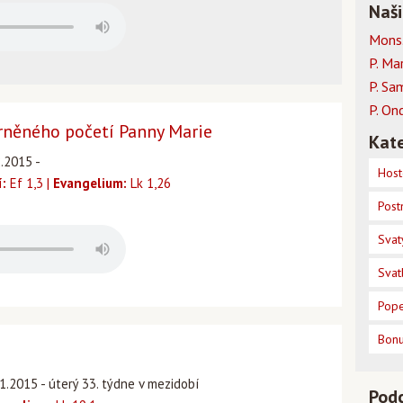
Naši
Mons.
P. Ma
P. Sa
P. On
rněného početí Panny Marie
Kate
2.2015 -
Host
í:
Ef 1,3 |
Evangelium:
Lk 1,26
Post
Svat
Svat
Pope
Bon
1.2015 - úterý 33. týdne v mezidobí
Pod