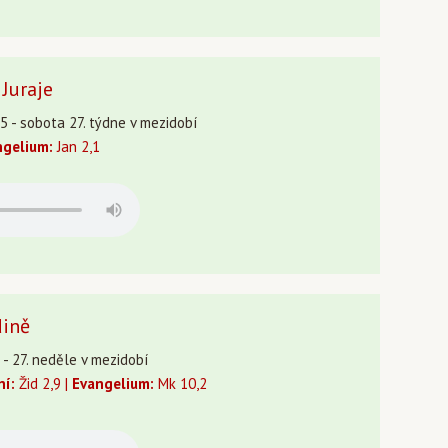
Juraje
015 - sobota 27. týdne v mezidobí
ngelium:
Jan 2,1
dině
5 - 27. neděle v mezidobí
ní:
Žid 2,9 |
Evangelium:
Mk 10,2