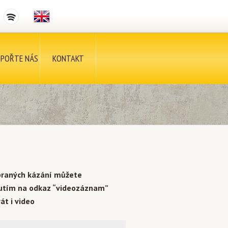
POŘTE NÁS
KONTAKT
braných kázání můžete
nutím na odkaz “videozáznam”
át i video