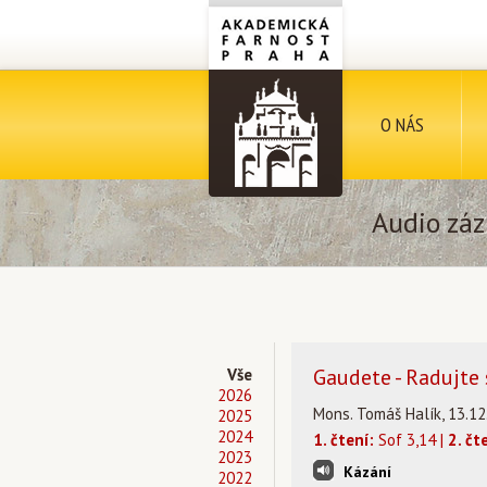
O NÁS
Audio záz
Gaudete - Radujte 
Vše
2026
Mons. Tomáš Halík, 13.12
2025
2024
1. čtení:
Sof 3,14 |
2. čt
2023
Kázání
2022