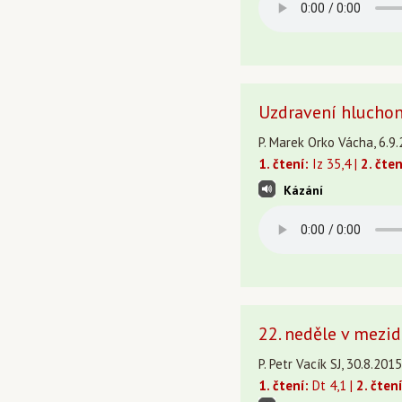
Uzdravení hluch
P. Marek Orko Vácha, 6.9.
1. čtení:
Iz 35,4 |
2. čten
Kázání
22. neděle v mezi
P. Petr Vacík SJ, 30.8.201
1. čtení:
Dt 4,1 |
2. čtení