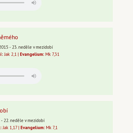
oněmého
2015 - 23. neděle v mezidobí
í:
Jak 2,1 |
Evangelium:
Mk 7,31
dobí
5 - 22. neděle v mezidobí
:
Jak 1,17 |
Evangelium:
Mk 7,1