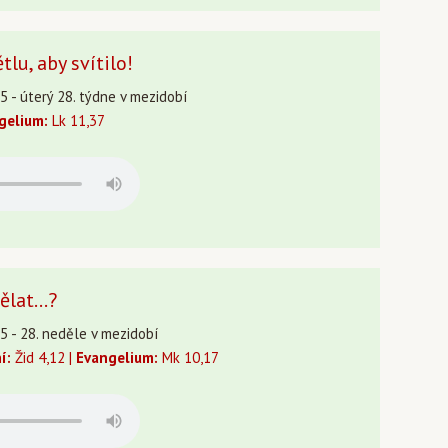
u, aby svítilo!
15 - úterý 28. týdne v mezidobí
gelium:
Lk 11,37
lat...?
15 - 28. neděle v mezidobí
í:
Žid 4,12 |
Evangelium:
Mk 10,17