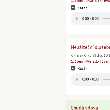
1. čtení:
2Mak 6,18 |
Eva
Kázání
Neužiteční služeb
P. Marek Orko Vácha, 10.1
1. čtení:
Mdr 2,23 |
Evan
Kázání
Chudá vdova