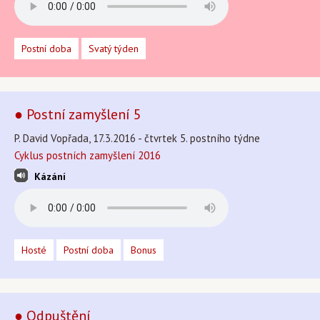
Postní doba
Svatý týden
● Postní zamyšlení 5
P. David Vopřada, 17.3.2016 - čtvrtek 5. postního týdne
Cyklus postních zamyšlení 2016
Kázání
Hosté
Postní doba
Bonus
● Odpuštění