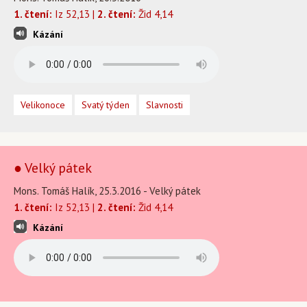
1. čtení:
Iz 52,13 |
2. čtení:
Žid 4,14
Kázání
Velikonoce
Svatý týden
Slavnosti
● Velký pátek
Mons. Tomáš Halík, 25.3.2016 - Velký pátek
1. čtení:
Iz 52,13 |
2. čtení:
Žid 4,14
Kázání