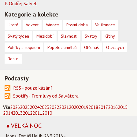
P. Ondřej Salvet
Kategorie a kolekce
Hosté
Advent
Vánoce
Postní doba
Velikonoce
Svatý týden
Mezidobí
Slavnosti
Svatby
Křtiny
Pohřby a requiem
Popelec umělců
Otčenáš
O svatých
Bonus
Podcasty
RSS - pouze kázání
Spotify - Promluvy od Salvátora
Vše
2026
2025
2024
2023
2022
2021
2020
2019
2018
2017
2016
2015
2014
2013
2012
2011
2010
● VELKÁ NOC
Mons. Tomáš Halík, 26.3.2016 -