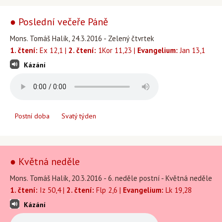
● Poslední večeře Páně
Mons. Tomáš Halík, 24.3.2016 - Zelený čtvrtek
1. čtení:
Ex 12,1 |
2. čtení:
1Kor 11,23 |
Evangelium:
Jan 13,1
Kázání
Postní doba
Svatý týden
● Květná neděle
Mons. Tomáš Halík, 20.3.2016 - 6. neděle postní - Květná neděle
1. čtení:
Iz 50,4 |
2. čtení:
Flp 2,6 |
Evangelium:
Lk 19,28
Kázání