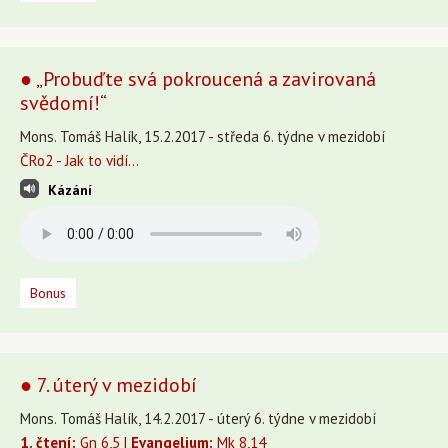
● „Probuďte svá pokroucená a zavirovaná
svědomí!“
Mons. Tomáš Halík, 15.2.2017 - středa 6. týdne v mezidobí
ČRo2 - Jak to vidí...
Kázání
Bonus
● 7. úterý v mezidobí
Mons. Tomáš Halík, 14.2.2017 - úterý 6. týdne v mezidobí
1. čtení:
Gn 6,5 |
Evangelium:
Mk 8,14