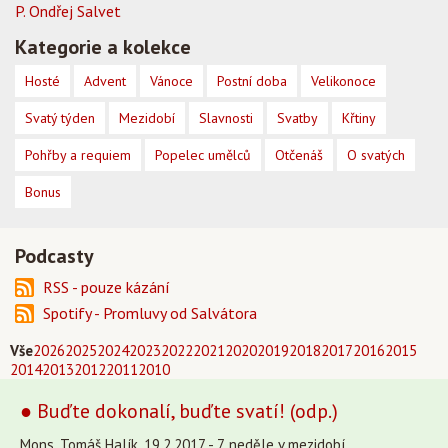
P. Ondřej Salvet
Kategorie a kolekce
Hosté
Advent
Vánoce
Postní doba
Velikonoce
Svatý týden
Mezidobí
Slavnosti
Svatby
Křtiny
Pohřby a requiem
Popelec umělců
Otčenáš
O svatých
Bonus
Podcasty
RSS - pouze kázání
Spotify - Promluvy od Salvátora
Vše
2026
2025
2024
2023
2022
2021
2020
2019
2018
2017
2016
2015
2014
2013
2012
2011
2010
● Buďte dokonalí, buďte svatí! (odp.)
Mons. Tomáš Halík, 19.2.2017 - 7. neděle v mezidobí