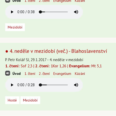
Úvod
1. čtení
2. čtení
Evangelium
Kázání
Mezidobí
● 4. neděle v mezidobí (več.) - Blahoslavenství
P. Petr Kolář SJ, 29.1.2017 - 4. neděle v mezidobí
1. čtení:
Sof 2,3 |
2. čtení:
1Kor 1,26 |
Evangelium:
Mt 5,1
Úvod
1. čtení
2. čtení
Evangelium
Kázání
Hosté
Mezidobí