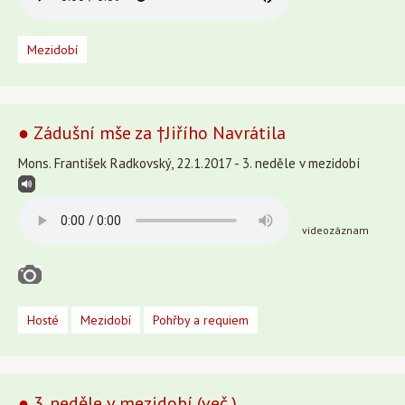
Mezidobí
● Zádušní mše za †Jiřího Navrátila
Mons. František Radkovský, 22.1.2017 - 3. neděle v mezidobí
videozáznam
Hosté
Mezidobí
Pohřby a requiem
● 3. neděle v mezidobí (več.)