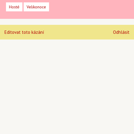
Hosté
Velikonoce
Editovat toto kázání
Odhlásit