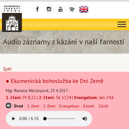
Audio záznamy z kázání v naší farnosti
Zpět
● Ekumenická bohoslužba ke Dni Země
Mgr. Renata Wesleyová, 25.4.2017 -
1. čtení:
Př 8,22 |
2. čtení:
Sk 17,24 |
Evangelium:
Jan 14,6
Úvod
1. čtení
2. čtení
Evangelium
Kázání
Závěr