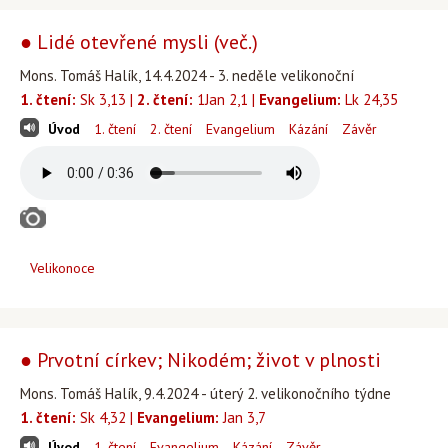
● Lidé otevřené mysli (več.)
Mons. Tomáš Halík, 14.4.2024 - 3. neděle velikonoční
1. čtení:
Sk 3,13 |
2. čtení:
1Jan 2,1 |
Evangelium:
Lk 24,35
Úvod
1. čtení
2. čtení
Evangelium
Kázání
Závěr
Velikonoce
● Prvotní církev; Nikodém; život v plnosti
Mons. Tomáš Halík, 9.4.2024 - úterý 2. velikonočního týdne
1. čtení:
Sk 4,32 |
Evangelium:
Jan 3,7
Úvod
1. čtení
Evangelium
Kázání
Závěr