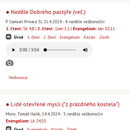
● Neděle Dobrého pastýře (več.)
P. Samuel Prívara SJ, 21.4.2024 - 4. neděle velikonoční
1. čtení:
Sk 4,8 |
2. čtení:
1Jan 3,1 |
Evangelium:
Jan 10,11
Úvod
1. čtení
2. čtení
Evangelium
Kázání
Závěr
Velikonoce
● Lidé otevřené mysli ("z prázdného kostela")
Mons. Tomáš Halík, 14.4.2024 - 3. neděle velikonoční
Evangelium:
Lk 24,35
Úvod
Evangelium
Kázání
Závěr