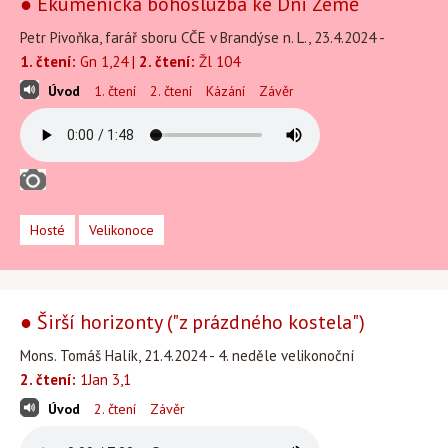
● Ekumenická bohoslužba ke Dni Země
Petr Pivoňka, farář sboru CČE v Brandýse n. L., 23.4.2024 -
1. čtení:
Gn 1,24 |
2. čtení:
Žl 104
Úvod
1. čtení
2. čtení
Kázání
Závěr
Hosté
Velikonoce
● Širší horizonty ("z prázdného kostela")
Mons. Tomáš Halík, 21.4.2024 - 4. neděle velikonoční
2. čtení:
1Jan 3,1
Úvod
2. čtení
Závěr