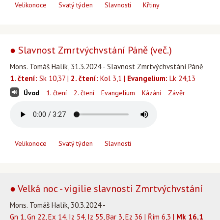
Velikonoce
Svatý týden
Slavnosti
Křtiny
● Slavnost Zmrtvýchvstání Páně (več.)
Mons. Tomáš Halík, 31.3.2024 - Slavnost Zmrtvýchvstání Páně
1. čtení:
Sk 10,37 |
2. čtení:
Kol 3,1 |
Evangelium:
Lk 24,13
Úvod
1. čtení
2. čtení
Evangelium
Kázání
Závěr
Velikonoce
Svatý týden
Slavnosti
● Velká noc - vigilie slavnosti Zmrtvýchvstání
Mons. Tomáš Halík, 30.3.2024 -
Gn 1, Gn 22, Ex 14, Iz 54, Iz 55, Bar 3, Ez 36 | Řím 6,3 |
Mk 16,1