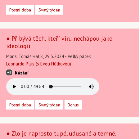
Postní doba
Svatý týden
● Přibývá těch, kteří víru nechápou jako
ideologii
Mons. Tomáš Halík, 29.3.2024 - Velký pátek
Leonardo Plus (s Evou Hůlkovou)
Kázání
Postní doba
Svatý týden
Bonus
● Zlo je naprosto tupé, udusané a temné.