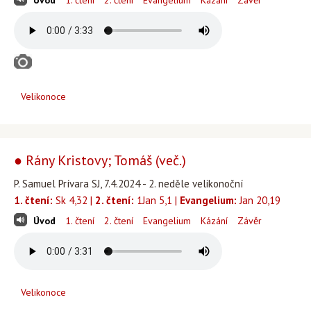
Úvod
1. čtení
2. čtení
Evangelium
Kázání
Závěr
Velikonoce
● Rány Kristovy; Tomáš (več.)
P. Samuel Prívara SJ, 7.4.2024 - 2. neděle velikonoční
1. čtení:
Sk 4,32 |
2. čtení:
1Jan 5,1 |
Evangelium:
Jan 20,19
Úvod
1. čtení
2. čtení
Evangelium
Kázání
Závěr
Velikonoce