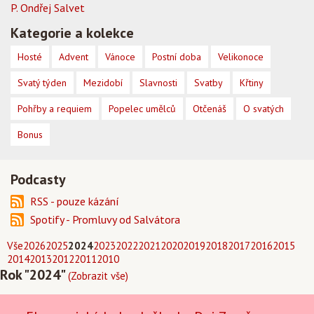
P. Ondřej Salvet
Kategorie a kolekce
Hosté
Advent
Vánoce
Postní doba
Velikonoce
Svatý týden
Mezidobí
Slavnosti
Svatby
Křtiny
Pohřby a requiem
Popelec umělců
Otčenáš
O svatých
Bonus
Podcasty
RSS - pouze kázání
Spotify - Promluvy od Salvátora
Vše
2026
2025
2024
2023
2022
2021
2020
2019
2018
2017
2016
2015
2014
2013
2012
2011
2010
Rok "2024"
(Zobrazit vše)