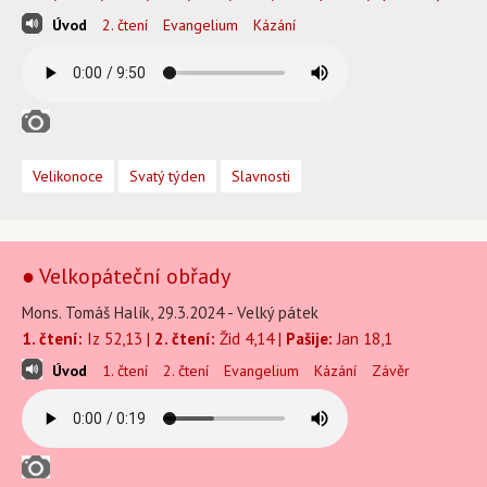
Úvod
2. čtení
Evangelium
Kázání
Velikonoce
Svatý týden
Slavnosti
● Velkopáteční obřady
Mons. Tomáš Halík, 29.3.2024 - Velký pátek
1. čtení:
Iz 52,13 |
2. čtení:
Žid 4,14 |
Pašije:
Jan 18,1
Úvod
1. čtení
2. čtení
Evangelium
Kázání
Závěr