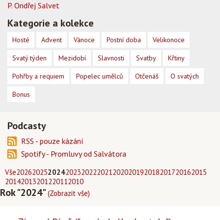
P. Ondřej Salvet
Kategorie a kolekce
Hosté
Advent
Vánoce
Postní doba
Velikonoce
Svatý týden
Mezidobí
Slavnosti
Svatby
Křtiny
Pohřby a requiem
Popelec umělců
Otčenáš
O svatých
Bonus
Podcasty
RSS - pouze kázání
Spotify - Promluvy od Salvátora
Vše
2026
2025
2024
2023
2022
2021
2020
2019
2018
2017
2016
2015
2014
2013
2012
2011
2010
Rok "2024"
(Zobrazit vše)