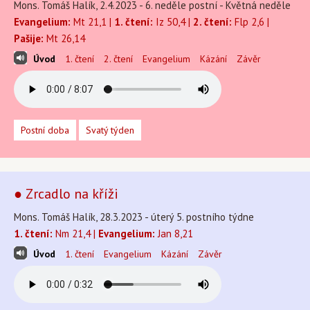
Mons. Tomáš Halík, 2.4.2023 - 6. neděle postní - Květná neděle
Evangelium:
Mt 21,1 |
1. čtení:
Iz 50,4 |
2. čtení:
Flp 2,6 |
Pašije:
Mt 26,14
Úvod
1. čtení
2. čtení
Evangelium
Kázání
Závěr
Postní doba
Svatý týden
● Zrcadlo na kříži
Mons. Tomáš Halík, 28.3.2023 - úterý 5. postního týdne
1. čtení:
Nm 21,4 |
Evangelium:
Jan 8,21
Úvod
1. čtení
Evangelium
Kázání
Závěr