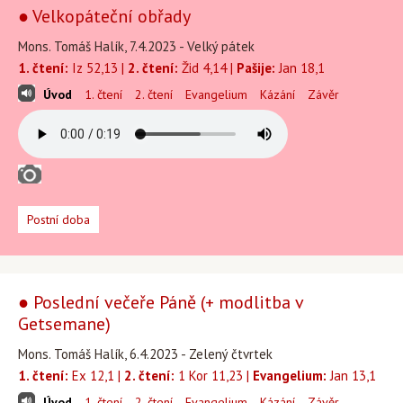
● Velkopáteční obřady
Mons. Tomáš Halík, 7.4.2023 - Velký pátek
1. čtení:
Iz 52,13 |
2. čtení:
Žid 4,14 |
Pašije:
Jan 18,1
Úvod
1. čtení
2. čtení
Evangelium
Kázání
Závěr
Postní doba
● Poslední večeře Páně (+ modlitba v
Getsemane)
Mons. Tomáš Halík, 6.4.2023 - Zelený čtvrtek
1. čtení:
Ex 12,1 |
2. čtení:
1 Kor 11,23 |
Evangelium:
Jan 13,1
Úvod
1. čtení
2. čtení
Evangelium
Kázání
Závěr