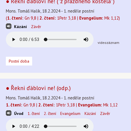
● Řekni ďáblovi ne! ("z prázdného kostela")
Mons. Tomáš Halík, 18.2.2024 - 1. neděle postní
(
1. čtení:
Gn 9,8 |
2. čtení:
1Petr 3,18 |
Evangelium:
Mk 1,12)
Kázání
Závěr
videozáznam
Postní doba
● Řekni ďáblovi ne! (odp.)
Mons. Tomáš Halík, 18.2.2024 - 1. neděle postní
1. čtení:
Gn 9,8 |
2. čtení:
1Petr 3,18 |
Evangelium:
Mk 1,12
Úvod
1. čtení
2. čtení
Evangelium
Kázání
Závěr