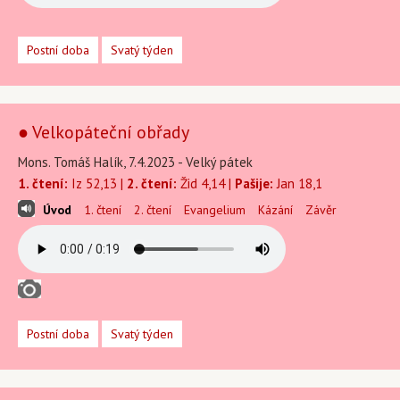
Postní doba
Svatý týden
● Velkopáteční obřady
Mons. Tomáš Halík, 7.4.2023 - Velký pátek
1. čtení:
Iz 52,13 |
2. čtení:
Žid 4,14 |
Pašije:
Jan 18,1
Úvod
1. čtení
2. čtení
Evangelium
Kázání
Závěr
Postní doba
Svatý týden