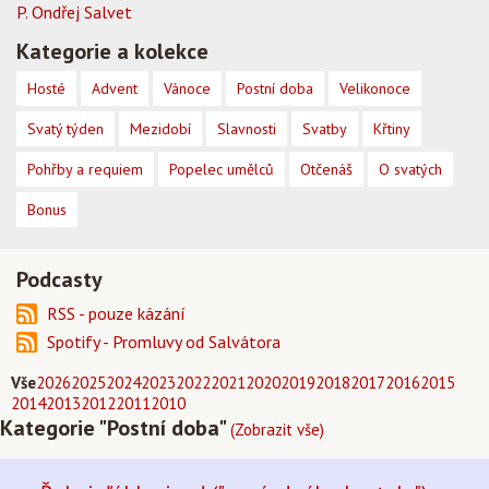
P. Ondřej Salvet
Kategorie a kolekce
Hosté
Advent
Vánoce
Postní doba
Velikonoce
Svatý týden
Mezidobí
Slavnosti
Svatby
Křtiny
Pohřby a requiem
Popelec umělců
Otčenáš
O svatých
Bonus
Podcasty
RSS - pouze kázání
Spotify - Promluvy od Salvátora
Vše
2026
2025
2024
2023
2022
2021
2020
2019
2018
2017
2016
2015
2014
2013
2012
2011
2010
Kategorie "Postní doba"
(Zobrazit vše)