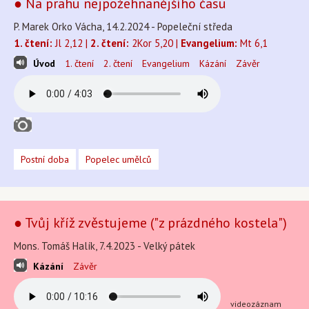
● Na prahu nejpožehnanějšího času
P. Marek Orko Vácha, 14.2.2024 - Popeleční středa
1. čtení:
Jl 2,12 |
2. čtení:
2Kor 5,20 |
Evangelium:
Mt 6,1
Úvod
1. čtení
2. čtení
Evangelium
Kázání
Závěr
Postní doba
Popelec umělců
● Tvůj kříž zvěstujeme ("z prázdného kostela")
Mons. Tomáš Halík, 7.4.2023 - Velký pátek
Kázání
Závěr
videozáznam