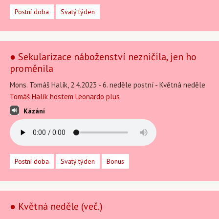
Postní doba
Svatý týden
● Sekularizace náboženství nezničila, jen ho
proměnila
Mons. Tomáš Halík, 2.4.2023 - 6. neděle postní - Květná neděle
Tomáš Halík hostem Leonardo plus
Kázání
Postní doba
Svatý týden
Bonus
● Květná neděle (več.)