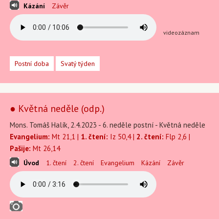
Kázání
Závěr
videozáznam
Postní doba
Svatý týden
● Květná neděle (odp.)
Mons. Tomáš Halík, 2.4.2023 - 6. neděle postní - Květná neděle
Evangelium:
Mt 21,1 |
1. čtení:
Iz 50,4 |
2. čtení:
Flp 2,6 |
Pašije:
Mt 26,14
Úvod
1. čtení
2. čtení
Evangelium
Kázání
Závěr