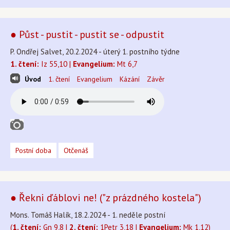
● Půst - pustit - pustit se - odpustit
P. Ondřej Salvet, 20.2.2024 - úterý 1. postního týdne
1. čtení:
Iz 55,10 |
Evangelium:
Mt 6,7
Úvod
1. čtení
Evangelium
Kázání
Závěr
Postní doba
Otčenáš
● Řekni ďáblovi ne! ("z prázdného kostela")
Mons. Tomáš Halík, 18.2.2024 - 1. neděle postní
(
1. čtení:
Gn 9,8 |
2. čtení:
1Petr 3,18 |
Evangelium:
Mk 1,12)