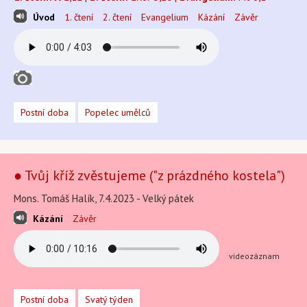
Úvod
1. čtení
2. čtení
Evangelium
Kázání
Závěr
Postní doba
Popelec umělců
● Tvůj kříž zvěstujeme ("z prázdného kostela")
Mons. Tomáš Halík, 7.4.2023 - Velký pátek
Kázání
Závěr
videozáznam
Postní doba
Svatý týden