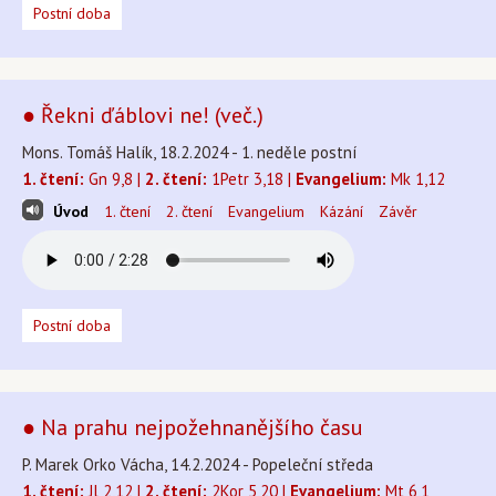
Postní doba
● Řekni ďáblovi ne! (več.)
Mons. Tomáš Halík, 18.2.2024 - 1. neděle postní
1. čtení:
Gn 9,8 |
2. čtení:
1Petr 3,18 |
Evangelium:
Mk 1,12
Úvod
1. čtení
2. čtení
Evangelium
Kázání
Závěr
Postní doba
● Na prahu nejpožehnanějšího času
P. Marek Orko Vácha, 14.2.2024 - Popeleční středa
1. čtení:
Jl 2,12 |
2. čtení:
2Kor 5,20 |
Evangelium:
Mt 6,1