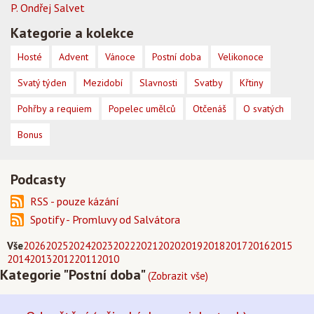
P. Ondřej Salvet
Kategorie a kolekce
Hosté
Advent
Vánoce
Postní doba
Velikonoce
Svatý týden
Mezidobí
Slavnosti
Svatby
Křtiny
Pohřby a requiem
Popelec umělců
Otčenáš
O svatých
Bonus
Podcasty
RSS - pouze kázání
Spotify - Promluvy od Salvátora
Vše
2026
2025
2024
2023
2022
2021
2020
2019
2018
2017
2016
2015
2014
2013
2012
2011
2010
Kategorie "Postní doba"
(Zobrazit vše)