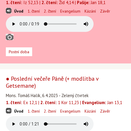
1. čtení:
Iz 52,13 |
2. čtení:
Žid 4,14 |
Pašije:
Jan 18,1
Úvod
1. čtení
2. čtení
Evangelium
Kázání
Závěr
Postní doba
● Poslední večeře Páně (+ modlitba v
Getsemane)
Mons. Tomáš Halík, 6.4.2023 - Zelený čtvrtek
1. čtení:
Ex 12,1 |
2. čtení:
1 Kor 11,23 |
Evangelium:
Jan 13,1
Úvod
1. čtení
2. čtení
Evangelium
Kázání
Závěr