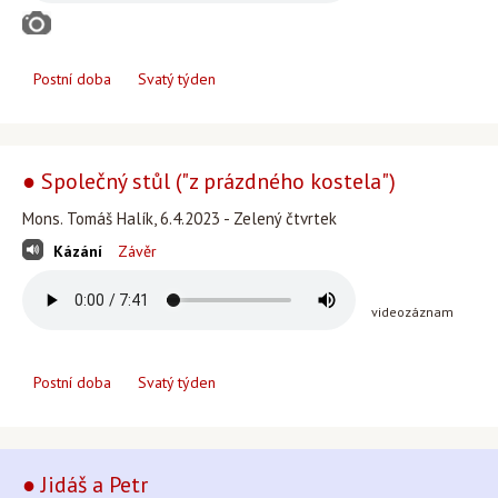
Postní doba
Svatý týden
● Společný stůl ("z prázdného kostela")
Mons. Tomáš Halík, 6.4.2023 - Zelený čtvrtek
Kázání
Závěr
videozáznam
Postní doba
Svatý týden
● Jidáš a Petr