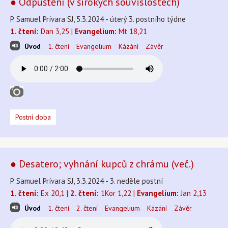
● Odpuštění (v širokých souvislostech)
P. Samuel Prívara SJ, 5.3.2024 - úterý 3. postního týdne
1. čtení:
Dan 3,25 |
Evangelium:
Mt 18,21
Úvod
1. čtení
Evangelium
Kázání
Závěr
Postní doba
● Desatero; vyhnání kupců z chrámu (več.)
P. Samuel Prívara SJ, 3.3.2024 - 3. neděle postní
1. čtení:
Ex 20,1 |
2. čtení:
1Kor 1,22 |
Evangelium:
Jan 2,13
Úvod
1. čtení
2. čtení
Evangelium
Kázání
Závěr