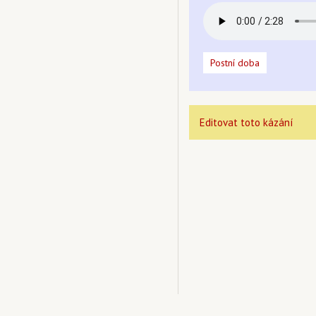
Postní doba
Editovat toto kázání