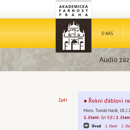
O NÁS
Audio záz
● Řekni ďáblovi ne!
Zpět
Mons. Tomáš Halík, 18.2.
1. čtení:
Gn 9,8 |
2. čten
Úvod
1. čtení
2. čt