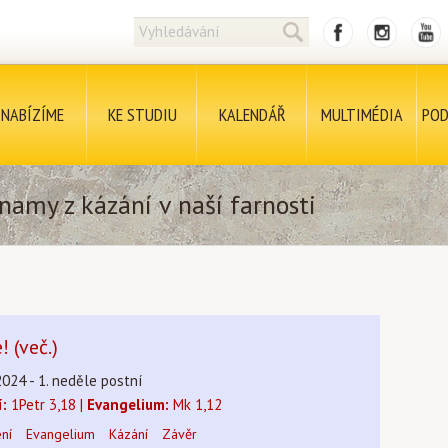
NABÍZÍME
KE STUDIU
KALENDÁŘ
MULTIMÉDIA
POD
namy z kázání v naší farnosti
 (več.)
2024 - 1. neděle postní
í:
1Petr 3,18 |
Evangelium:
Mk 1,12
ení
Evangelium
Kázání
Závěr