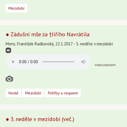
Mezidobí
● Zádušní mše za †Jiřího Navrátila
Mons. František Radkovský, 22.1.2017 - 3. neděle v mezidobí
videozáznam
Hosté
Mezidobí
Pohřby a requiem
● 3. neděle v mezidobí (več.)