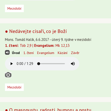
Mezidobí
● Nedávejte císaři, co je Boží
Mons. Tomáš Halík, 6.6.2017 - úterý 9. týdne v mezidobí
1. čtení:
Tob 2,9 |
Evangelium:
Mk 12,13
Úvod
1. čtení
Evangelium
Kázání
Závěr
Mezidobí
● O masopustu, radosti, humoru a postu