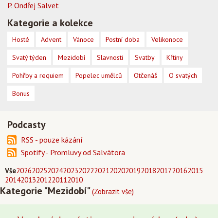
P. Ondřej Salvet
Kategorie a kolekce
Hosté
Advent
Vánoce
Postní doba
Velikonoce
Svatý týden
Mezidobí
Slavnosti
Svatby
Křtiny
Pohřby a requiem
Popelec umělců
Otčenáš
O svatých
Bonus
Podcasty
RSS - pouze kázání
Spotify - Promluvy od Salvátora
Vše
2026
2025
2024
2023
2022
2021
2020
2019
2018
2017
2016
2015
2014
2013
2012
2011
2010
Kategorie "Mezidobí"
(Zobrazit vše)