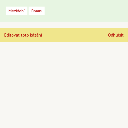
Mezidobí
Bonus
Editovat toto kázání
Odhlásit