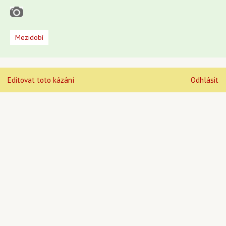
Mezidobí
Editovat toto kázání
Odhlásit