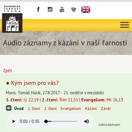
Audio záznamy z kázání v naší farnosti
Zpět
● Kým jsem pro vás?
Mons. Tomáš Halík, 27.8.2017 - 21. neděle v mezidobí
1. čtení:
Iz 22,19 |
2. čtení:
Řím 11,33 |
Evangelium:
Mt 16,13
Úvod
1. čtení
2. čtení
Evangelium
Kázání
Závěr
videozáznam