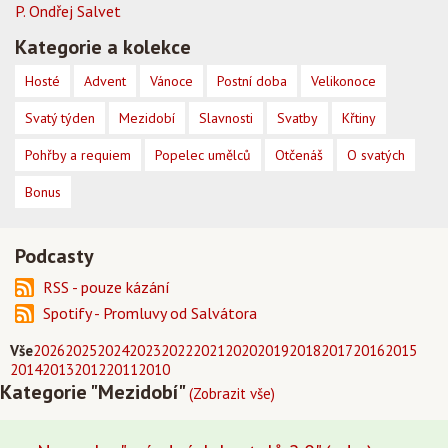
P. Ondřej Salvet
Kategorie a kolekce
Hosté
Advent
Vánoce
Postní doba
Velikonoce
Svatý týden
Mezidobí
Slavnosti
Svatby
Křtiny
Pohřby a requiem
Popelec umělců
Otčenáš
O svatých
Bonus
Podcasty
RSS - pouze kázání
Spotify - Promluvy od Salvátora
Vše
2026
2025
2024
2023
2022
2021
2020
2019
2018
2017
2016
2015
2014
2013
2012
2011
2010
Kategorie "Mezidobí"
(Zobrazit vše)