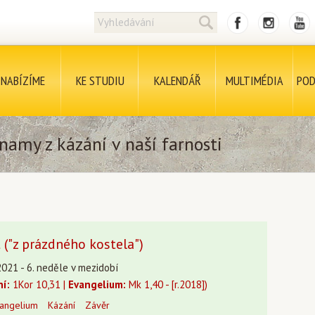
NABÍZÍME
KE STUDIU
KALENDÁŘ
MULTIMÉDIA
POD
namy z kázání v naší farnosti
("z prázdného kostela")
2021 - 6. neděle v mezidobí
ní:
1Kor 10,31 |
Evangelium:
Mk 1,40 - [r.2018])
angelium
Kázání
Závěr