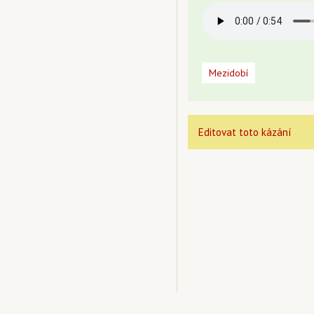
Mezidobí
Editovat toto kázání