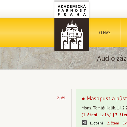
O NÁS
Audio záz
● Masopust a půst 
Zpět
Mons. Tomáš Halík, 14.2.
(
1. čtení:
Lv 13,1 |
2. čte
1. čtení
2. čtení
Ev