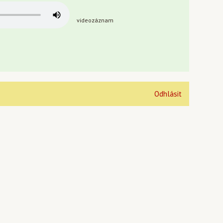
videozáznam
Odhlásit