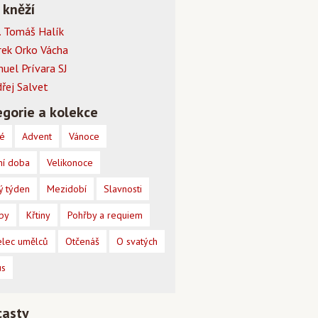
 kněží
 Tomáš Halík
rek Orko Vácha
muel Prívara SJ
dřej Salvet
gorie a kolekce
é
Advent
Vánoce
ní doba
Velikonoce
ý týden
Mezidobí
Slavnosti
by
Křtiny
Pohřby a requiem
lec umělců
Otčenáš
O svatých
us
casty