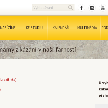
NABÍZÍME
KE STUDIU
KALENDÁŘ
MULTIMÉDIA
POD
namy z kázání v naší farnosti
obrazit vše)
U vy
klik
)
přehr