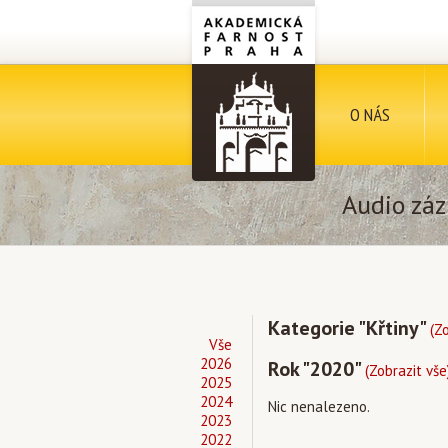
O NÁS
Audio záz
Kategorie "Křtiny"
(Z
Vše
2026
Rok "2020"
(Zobrazit vše
2025
2024
Nic nenalezeno.
2023
2022