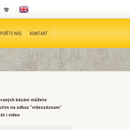
POŘTE NÁS
KONTAKT
braných kázání můžete
nutím na odkaz “videozáznam”
át i video