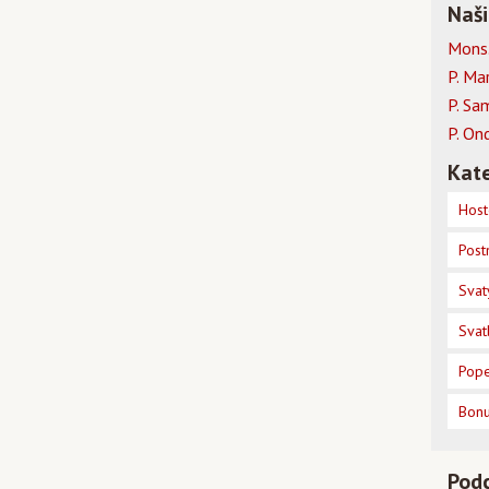
Naši
Mons.
P. Ma
P. Sa
P. On
Kate
Host
Post
Svat
Svat
Pope
Bon
Pod