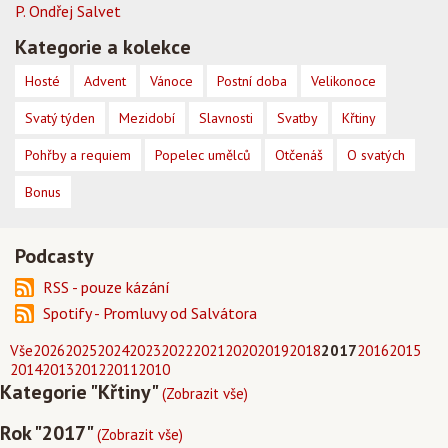
P. Ondřej Salvet
Kategorie a kolekce
Hosté
Advent
Vánoce
Postní doba
Velikonoce
Svatý týden
Mezidobí
Slavnosti
Svatby
Křtiny
Pohřby a requiem
Popelec umělců
Otčenáš
O svatých
Bonus
Podcasty
RSS - pouze kázání
Spotify - Promluvy od Salvátora
Vše
2026
2025
2024
2023
2022
2021
2020
2019
2018
2017
2016
2015
2014
2013
2012
2011
2010
Kategorie "Křtiny"
(Zobrazit vše)
Rok "2017"
(Zobrazit vše)