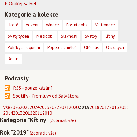
P. Ondřej Salvet
Kategorie a kolekce
Hosté
Advent
Vánoce
Postní doba
Velikonoce
Svatý týden
Mezidobí
Slavnosti
Svatby
Křtiny
Pohřby a requiem
Popelec umělců
Otčenáš
O svatých
Bonus
Podcasty
RSS - pouze kázání
Spotify - Promluvy od Salvátora
Vše
2026
2025
2024
2023
2022
2021
2020
2019
2018
2017
2016
2015
2014
2013
2012
2011
2010
Kategorie "Křtiny"
(Zobrazit vše)
Rok "2019"
(Zobrazit vše)