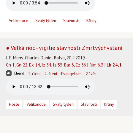
Velikonoce
Svatý týden
Slavnosti
Křtiny
● Velká noc - vigilie slavnosti Zmrtvýchvstání
J. E. Mons. Charles Daniel Balvo, 20.4.2019 -
Gn 1, Gn 22, Ex 14, Iz 54, Iz 55, Bar 3, Ez 36 | Řím 6,3 |
Lk 24,1
Úvod
1. čtení
2. čtení
Evangelium
Závěr
Hosté
Velikonoce
Svatý týden
Slavnosti
Křtiny