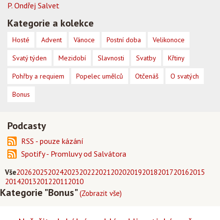
P. Ondřej Salvet
Kategorie a kolekce
Hosté
Advent
Vánoce
Postní doba
Velikonoce
Svatý týden
Mezidobí
Slavnosti
Svatby
Křtiny
Pohřby a requiem
Popelec umělců
Otčenáš
O svatých
Bonus
Podcasty
RSS - pouze kázání
Spotify - Promluvy od Salvátora
Vše
2026
2025
2024
2023
2022
2021
2020
2019
2018
2017
2016
2015
2014
2013
2012
2011
2010
Kategorie "Bonus"
(Zobrazit vše)