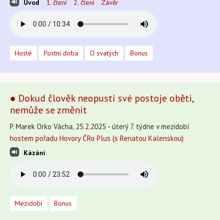
Úvod
1. čtení
2. čtení
Závěr
Hosté
Postní doba
O svatých
Bonus
● Dokud člověk neopustí své postoje oběti,
nemůže se změnit
P. Marek Orko Vácha, 25.2.2025 - úterý 7. týdne v mezidobí
hostem pořadu Hovory ČRo Plus (s Renatou Kalenskou)
Kázání
Mezidobí
Bonus