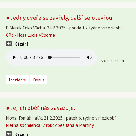
● Jedny dveře se zavřely, další se otevřou
P. Marek Orko Vácha, 24.2.2025 - pondělí 7. týdne v mezidobí
ČRo - Host Lucie Výborné
Kázání
videozáznam
Mezidobí
Bonus
● Jejich oběť nás zavazuje.
Mons. Tomáš Halík, 21.2.2025 - pátek 6. týdne v mezidobí
Pietna spomienka "7 rokov bez Jána a Martiny"
Kázání