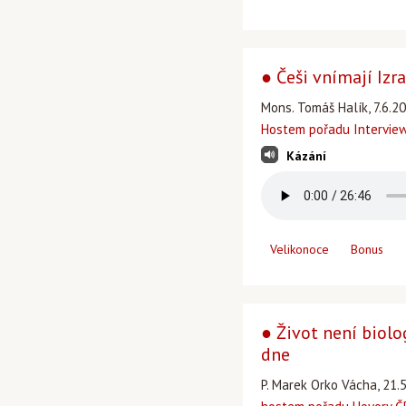
● Češi vnímají Izr
Mons. Tomáš Halík, 7.6.2
Hostem pořadu Intervie
Kázání
Velikonoce
Bonus
● Život není biolog
dne
P. Marek Orko Vácha, 21.