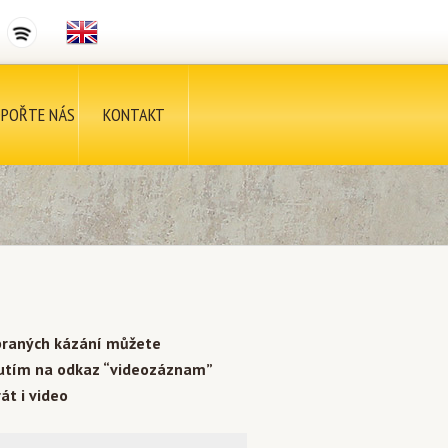
POŘTE NÁS
KONTAKT
braných kázání můžete
nutím na odkaz “videozáznam”
át i video