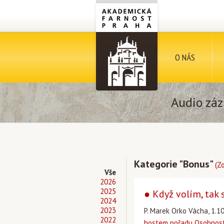
O NÁS
Audio záz
Kategorie "Bonus"
(Z
Vše
2026
2025
● Když volím, tak 
2024
2023
P. Marek Orko Vácha, 1.10
2022
hostem pořadu Osobnost