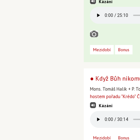
Kázání
Mezidobí
Bonus
● Když Bůh nikom
Mons. Tomáš Halík + P. T
hostem pořadu "Krédo" Č
Kázání
Mezidobí
Bonus