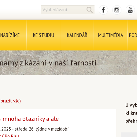
NABÍZÍME
KE STUDIU
KALENDÁŘ
MULTIMÉDIA
POD
namy z kázání v naší farnosti
obrazit vše)
U vy
klik
s mnoha otazníky a ale
přehr
.2025 - středa 26. týdne v mezidobí
 ČRo Plus