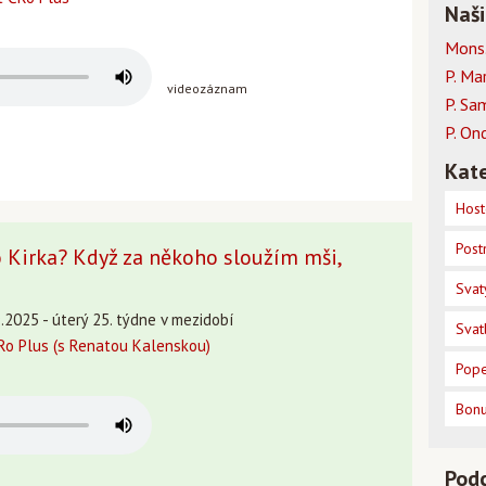
Naši
Mons.
P. Ma
videozáznam
P. Sa
P. On
Kate
Host
Post
o Kirka? Když za někoho sloužím mši,
Svat
.2025 - úterý 25. týdne v mezidobí
Svat
o Plus (s Renatou Kalenskou)
Pope
Bon
Pod