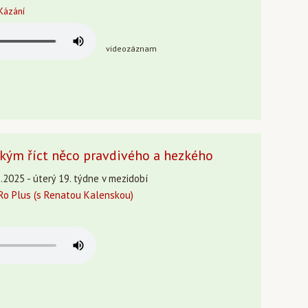
Kázání
videozáznam
zkým říct něco pravdivého a hezkého
.2025 - úterý 19. týdne v mezidobí
o Plus (s Renatou Kalenskou)