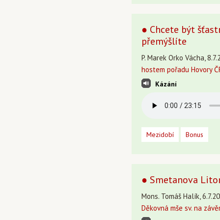
● Chcete být šťast
přemýšlíte
P. Marek Orko Vácha, 8.7.
hostem pořadu Hovory ČR
Kázání
Mezidobí
Bonus
● Smetanova Lito
Mons. Tomáš Halík, 6.7.20
Děkovná mše sv. na závě