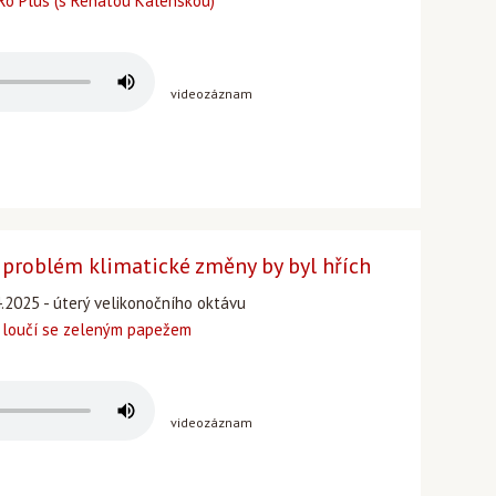
o Plus (s Renatou Kalenskou)
videozáznam
 problém klimatické změny by byl hřích
4.2025 - úterý velikonočního oktávu
 loučí se zeleným papežem
videozáznam