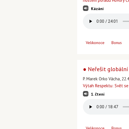
hostem pořadu Hovory ČR
Kázání
Velikonoce
Bonus
● Neřešit globální
P. Marek Orko Vácha, 22.
Výtah Respektu: Svět se
1. čtení
Velikonoce
Bonus