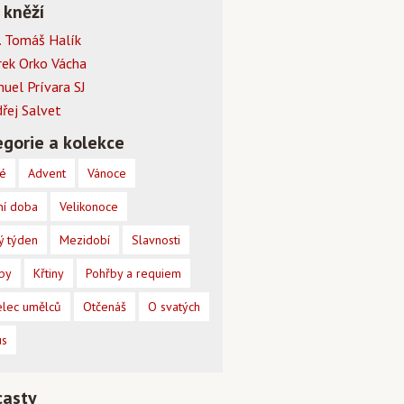
 kněží
 Tomáš Halík
rek Orko Vácha
muel Prívara SJ
dřej Salvet
gorie a kolekce
é
Advent
Vánoce
ní doba
Velikonoce
ý týden
Mezidobí
Slavnosti
by
Křtiny
Pohřby a requiem
lec umělců
Otčenáš
O svatých
us
casty