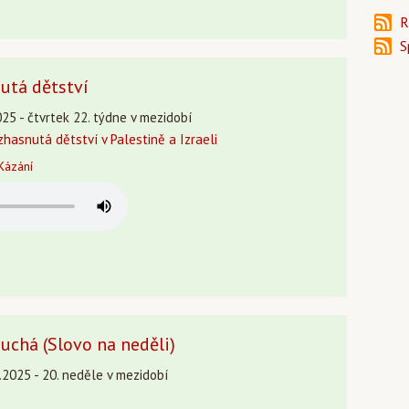
R
S
utá dětství
25 - čtvrtek 22. týdne v mezidobí
zhasnutá dětství v Palestině a Izraeli
Kázání
uchá (Slovo na neděli)
.2025 - 20. neděle v mezidobí