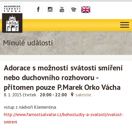
Minulé události
Adorace s možností svátosti smíření
nebo duchovního rozhovoru -
přítomen pouze P.Marek Orko Vácha
8. 1. 2015 čtvrtek
20:00 - 22:00
sakristie
vstup z nádvoří Klementina.
http://www.farnostsalvator.cz/bohosluzby-a-svatosti/svatost-
smireni