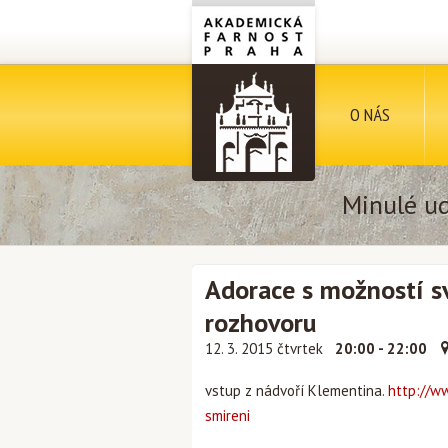
O NÁS
Minulé ud
Adorace s možností s
rozhovoru
12. 3. 2015 čtvrtek
20:00 - 22:00
vstup z nádvoří Klementina.
http://w
smireni