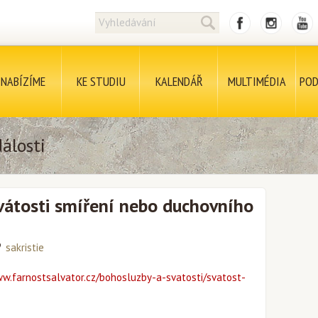
NABÍZÍME
KE STUDIU
KALENDÁŘ
MULTIMÉDIA
POD
álosti
vátosti smíření nebo duchovního
sakristie
ww.farnostsalvator.cz/bohosluzby-a-svatosti/svatost-