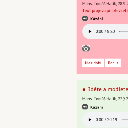
Mons. Tomáš Halík, 28.9.
Text projevu při převzet
Kázání
Mezidobí
Bonus
● Bděte a modlete
Mons. Tomáš Halík, 27.9.
Kázání