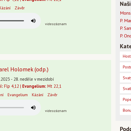
Naši
Kázání
Závěr
Mons.
P. Ma
videozáznam
P. Sa
P. On
Kate
Host
Post
arel Holomek (odp.)
Svat
.2023 - 28. neděle v mezidobí
í:
Flp 4,12 |
Evangelium:
Mt 22,1
Svat
ení
Evangelium
Kázání
Závěr
Pope
Bon
videozáznam
Pod