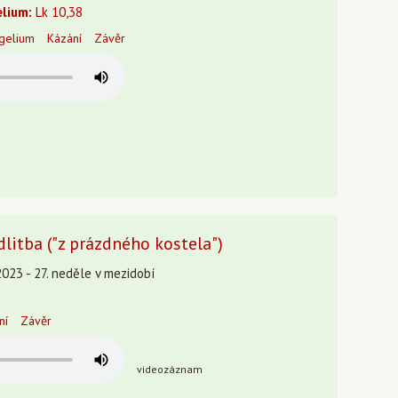
lium:
Lk 10,38
gelium
Kázání
Závěr
litba ("z prázdného kostela")
2023 - 27. neděle v mezidobí
ní
Závěr
videozáznam