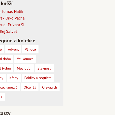
 kněží
 Tomáš Halík
rek Orko Vácha
muel Prívara SJ
dřej Salvet
gorie a kolekce
é
Advent
Vánoce
ní doba
Velikonoce
ý týden
Mezidobí
Slavnosti
by
Křtiny
Pohřby a requiem
lec umělců
Otčenáš
O svatých
us
casty