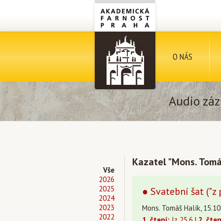
O NÁS
Audio záz
Kazatel "Mons. Tomá
Vše
2026
2025
● Svatební šat ("z
2024
2023
Mons. Tomáš Halík, 15.10
2022
1. čtení:
Iz 25,6 |
2. čten