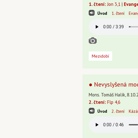
1. čtení:
Jon 3,1 |
Evange
Úvod
1. čtení
Evan
Mezidobí
● Nevyslyšená mod
Mons. Tomáš Halík, 8.10.
2. čtení:
Flp 4,6
Úvod
2. čtení
Kázá