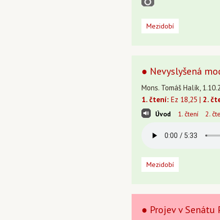
Mezidobí
● Nevyslyšená modl
Mons. Tomáš Halík, 1.10.
1. čtení:
Ez 18,25 |
2. čt
Úvod
1. čtení
2. čt
Mezidobí
● Projev v Senátu