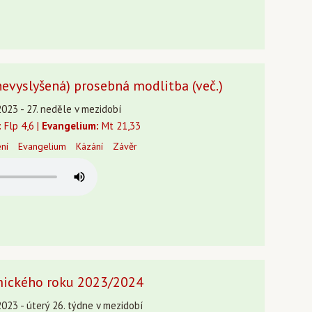
(nevyslyšená) prosebná modlitba (več.)
2023 - 27. neděle v mezidobí
:
Flp 4,6 |
Evangelium:
Mt 21,33
ení
Evangelium
Kázání
Závěr
mického roku 2023/2024
2023 - úterý 26. týdne v mezidobí