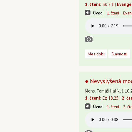
1. čtení:
Sk 2,1 |
Evange
Úvod
1. čtení
Evan
Mezidobí
Slavnosti
● Nevyslyšená modl
Mons. Tomáš Halík, 1.10.
1. čtení:
Ez 18,25 |
2. čt
Úvod
1. čtení
2. čt