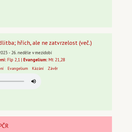
itba; hřích, ale ne zatvrzelost (več.)
2023 - 26. neděle v mezidobí
ení:
Flp 2,1 |
Evangelium:
Mt 21,28
ení
Evangelium
Kázání
Závěr
 PČR