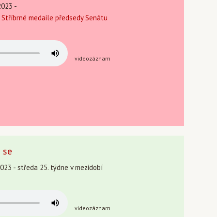
2023 -
í Stříbrné medaile předsedy Senátu
videozáznam
 se
2023 - středa 25. týdne v mezidobí
videozáznam