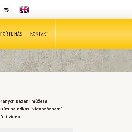
POŘTE NÁS
KONTAKT
braných kázání můžete
nutím na odkaz “videozáznam”
át i video