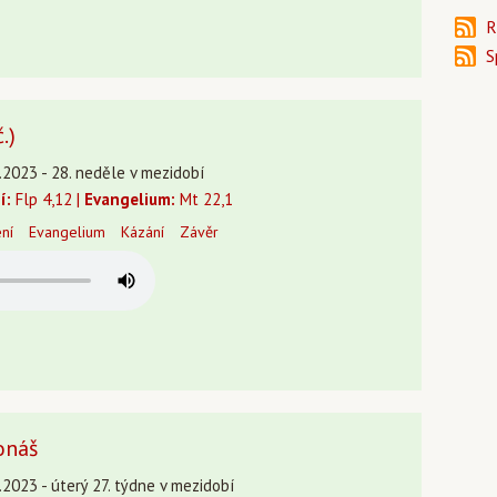
R
S
.)
.2023 - 28. neděle v mezidobí
í:
Flp 4,12 |
Evangelium:
Mt 22,1
ení
Evangelium
Kázání
Závěr
onáš
2023 - úterý 27. týdne v mezidobí