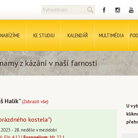
NABÍZÍME
KE STUDIU
KALENDÁŘ
MULTIMÉDIA
POD
namy z kázání v naší farnosti
š Halík"
(Zobrazit vše)
U vy
klik
 prázdného kostela")
přehr
.2023 - 28. neděle v mezidobí
í:
Flp 4,12 |
Evangelium:
Mt 22,1