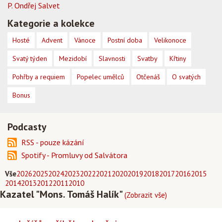
P. Ondřej Salvet
Kategorie a kolekce
Hosté
Advent
Vánoce
Postní doba
Velikonoce
Svatý týden
Mezidobí
Slavnosti
Svatby
Křtiny
Pohřby a requiem
Popelec umělců
Otčenáš
O svatých
Bonus
Podcasty
RSS - pouze kázání
Spotify - Promluvy od Salvátora
Vše
2026
2025
2024
2023
2022
2021
2020
2019
2018
2017
2016
2015
2014
2013
2012
2011
2010
Kazatel "Mons. Tomáš Halík"
(Zobrazit vše)