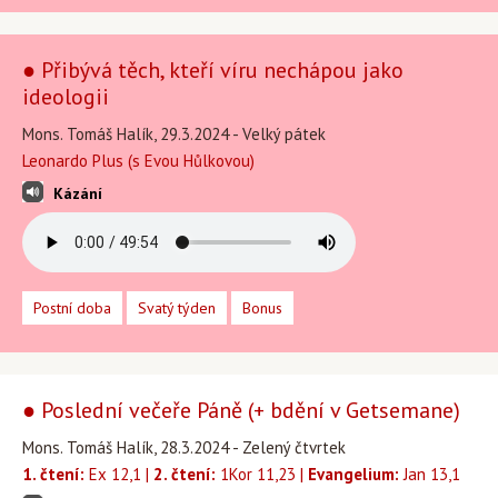
● Přibývá těch, kteří víru nechápou jako
ideologii
Mons. Tomáš Halík, 29.3.2024 - Velký pátek
Leonardo Plus (s Evou Hůlkovou)
Kázání
Postní doba
Svatý týden
Bonus
● Poslední večeře Páně (+ bdění v Getsemane)
Mons. Tomáš Halík, 28.3.2024 - Zelený čtvrtek
1. čtení:
Ex 12,1 |
2. čtení:
1Kor 11,23 |
Evangelium:
Jan 13,1