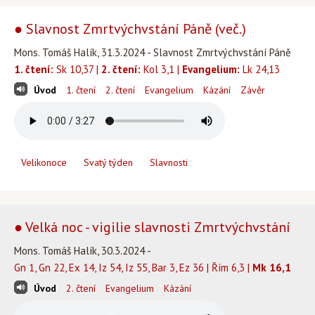
● Slavnost Zmrtvýchvstání Páně (več.)
Mons. Tomáš Halík, 31.3.2024 - Slavnost Zmrtvýchvstání Páně
1. čtení:
Sk 10,37 |
2. čtení:
Kol 3,1 |
Evangelium:
Lk 24,13
Úvod
1. čtení
2. čtení
Evangelium
Kázání
Závěr
Velikonoce
Svatý týden
Slavnosti
● Velká noc - vigilie slavnosti Zmrtvýchvstání
Mons. Tomáš Halík, 30.3.2024 -
Gn 1, Gn 22, Ex 14, Iz 54, Iz 55, Bar 3, Ez 36 | Řím 6,3 |
Mk 16,1
Úvod
2. čtení
Evangelium
Kázání