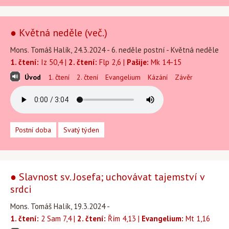
● Květná neděle (več.)
Mons. Tomáš Halík, 24.3.2024 - 6. neděle postní - Květná neděle
1. čtení:
Iz 50,4 |
2. čtení:
Flp 2,6 |
Pašije:
Mk 14-15
Úvod
1. čtení
2. čtení
Evangelium
Kázání
Závěr
Postní doba
Svatý týden
● Slavnost sv. Josefa; uchovávat tajemství v
srdci
Mons. Tomáš Halík, 19.3.2024 -
1. čtení:
2 Sam 7,4 |
2. čtení:
Řím 4,13 |
Evangelium:
Mt 1,16