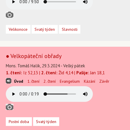
Velikonoce
Svatý týden
Slavnosti
● Velkopáteční obřady
Mons. Tomáš Halík, 29.3.2024 - Velký pátek
1. čtení:
Iz 52,13 |
2. čtení:
Žid 4,14 |
Pašije:
Jan 18,1
Úvod
1. čtení
2. čtení
Evangelium
Kázání
Závěr
Postní doba
Svatý týden