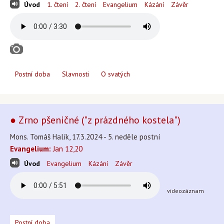
Úvod
1. čtení
2. čtení
Evangelium
Kázání
Závěr
Postní doba
Slavnosti
O svatých
● Zrno pšeničné ("z prázdného kostela")
Mons. Tomáš Halík, 17.3.2024 - 5. neděle postní
Evangelium:
Jan 12,20
Úvod
Evangelium
Kázání
Závěr
videozáznam
Postní doba