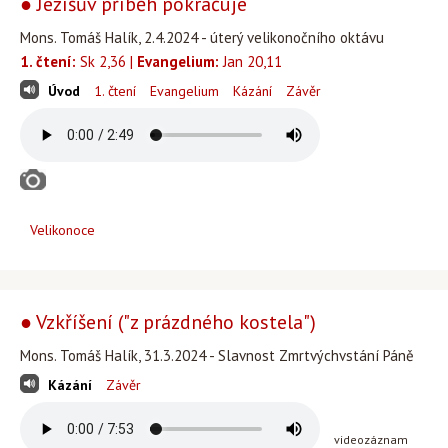
● Ježíšův příběh pokračuje
Mons. Tomáš Halík, 2.4.2024 - úterý velikonočního oktávu
1. čtení:
Sk 2,36 |
Evangelium:
Jan 20,11
Úvod
1. čtení
Evangelium
Kázání
Závěr
Velikonoce
● Vzkříšení ("z prázdného kostela")
Mons. Tomáš Halík, 31.3.2024 - Slavnost Zmrtvýchvstání Páně
Kázání
Závěr
videozáznam