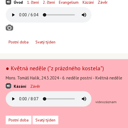
Úvod
1. čtení
2. čtení
Evangelium
Kázání
Závěr
Postní doba
Svatý týden
● Květná neděle ("z prázdného kostela")
Mons. Tomáš Halík, 24.3.2024 - 6. neděle postní - Květná neděle
Kázání
Závěr
videozáznam
Postní doba
Svatý týden