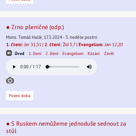
● Zrno pšeničné (odp.)
Mons. Tomáš Halík, 17.3.2024 - 5. neděle postní
1. čtení:
Jer 31,31 |
2. čtení:
Žid 5,7 |
Evangelium:
Jan 12,20
Úvod
1. čtení
2. čtení
Evangelium
Kázání
Závěr
Postní doba
● S Ruskem nemůžeme jednoduše sednout za
stůl