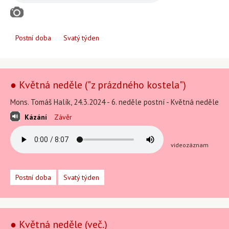
Postní doba
Svatý týden
● Květná neděle ("z prázdného kostela")
Mons. Tomáš Halík, 24.3.2024 - 6. neděle postní - Květná neděle
Kázání
Závěr
videozáznam
Postní doba
Svatý týden
● Květná neděle (več.)