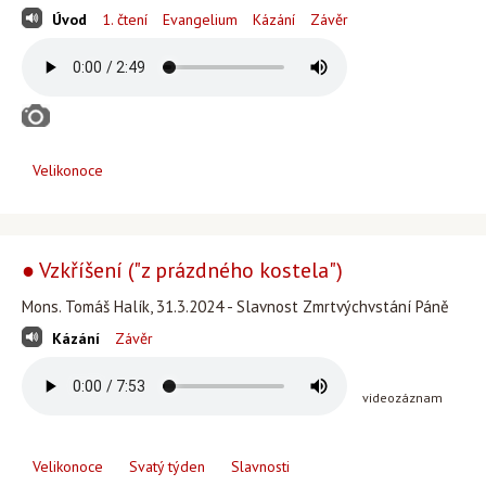
Úvod
1. čtení
Evangelium
Kázání
Závěr
Velikonoce
● Vzkříšení ("z prázdného kostela")
Mons. Tomáš Halík, 31.3.2024 - Slavnost Zmrtvýchvstání Páně
Kázání
Závěr
videozáznam
Velikonoce
Svatý týden
Slavnosti