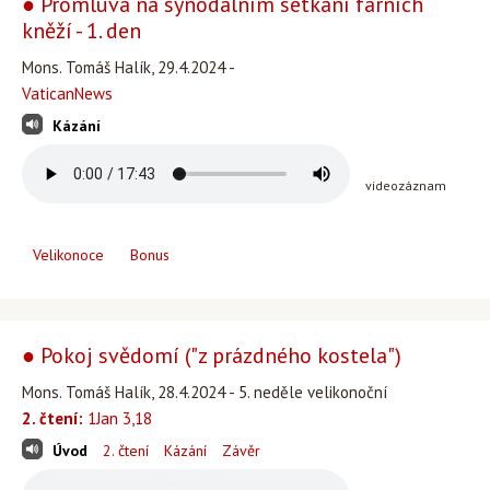
● Promluva na synodálním setkání farních
kněží - 1. den
Mons. Tomáš Halík, 29.4.2024 -
VaticanNews
Kázání
videozáznam
Velikonoce
Bonus
● Pokoj svědomí ("z prázdného kostela")
Mons. Tomáš Halík, 28.4.2024 - 5. neděle velikonoční
2. čtení:
1Jan 3,18
Úvod
2. čtení
Kázání
Závěr