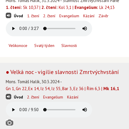
Mons. Tomáš Halík, 31.3.2024 - Slavnost Zmrtvýchvstání Páně
1. čtení:
Sk 10,37 |
2. čtení:
Kol 3,1 |
Evangelium:
Lk 24,13
Úvod
1. čtení
2. čtení
Evangelium
Kázání
Závěr
Velikonoce
Svatý týden
Slavnosti
● Velká noc - vigilie slavnosti Zmrtvýchvstání
Mons. Tomáš Halík, 30.3.2024 -
Gn 1, Gn 22, Ex 14, Iz 54, Iz 55, Bar 3, Ez 36 | Řím 6,3 |
Mk 16,1
Úvod
2. čtení
Evangelium
Kázání