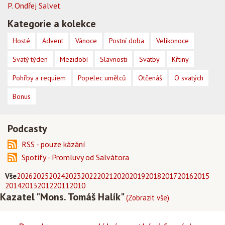
P. Ondřej Salvet
Kategorie a kolekce
Hosté
Advent
Vánoce
Postní doba
Velikonoce
Svatý týden
Mezidobí
Slavnosti
Svatby
Křtiny
Pohřby a requiem
Popelec umělců
Otčenáš
O svatých
Bonus
Podcasty
RSS - pouze kázání
Spotify - Promluvy od Salvátora
Vše
2026
2025
2024
2023
2022
2021
2020
2019
2018
2017
2016
2015
2014
2013
2012
2011
2010
Kazatel "Mons. Tomáš Halík"
(Zobrazit vše)