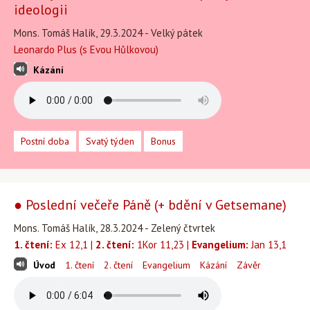
ideologii
Mons. Tomáš Halík, 29.3.2024 - Velký pátek
Leonardo Plus (s Evou Hůlkovou)
Kázání
Postní doba
Svatý týden
Bonus
● Poslední večeře Páně (+ bdění v Getsemane)
Mons. Tomáš Halík, 28.3.2024 - Zelený čtvrtek
1. čtení:
Ex 12,1 |
2. čtení:
1Kor 11,23 |
Evangelium:
Jan 13,1
Úvod
1. čtení
2. čtení
Evangelium
Kázání
Závěr