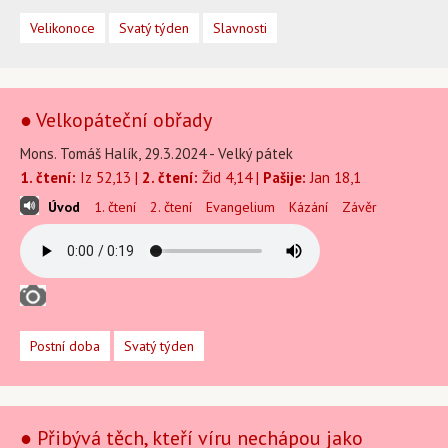
Velikonoce
Svatý týden
Slavnosti
● Velkopáteční obřady
Mons. Tomáš Halík, 29.3.2024 - Velký pátek
1. čtení:
Iz 52,13 |
2. čtení:
Žid 4,14 |
Pašije:
Jan 18,1
Úvod
1. čtení
2. čtení
Evangelium
Kázání
Závěr
Postní doba
Svatý týden
● Přibývá těch, kteří víru nechápou jako