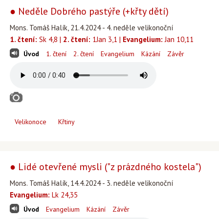
● Neděle Dobrého pastýře (+křty dětí)
Mons. Tomáš Halík, 21.4.2024 - 4. neděle velikonoční
1. čtení:
Sk 4,8 |
2. čtení:
1Jan 3,1 |
Evangelium:
Jan 10,11
Úvod
1. čtení
2. čtení
Evangelium
Kázání
Závěr
Velikonoce
Křtiny
● Lidé otevřené mysli ("z prázdného kostela")
Mons. Tomáš Halík, 14.4.2024 - 3. neděle velikonoční
Evangelium:
Lk 24,35
Úvod
Evangelium
Kázání
Závěr