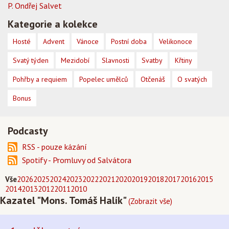
P. Ondřej Salvet
Kategorie a kolekce
Hosté
Advent
Vánoce
Postní doba
Velikonoce
Svatý týden
Mezidobí
Slavnosti
Svatby
Křtiny
Pohřby a requiem
Popelec umělců
Otčenáš
O svatých
Bonus
Podcasty
RSS - pouze kázání
Spotify - Promluvy od Salvátora
Vše
2026
2025
2024
2023
2022
2021
2020
2019
2018
2017
2016
2015
2014
2013
2012
2011
2010
Kazatel "Mons. Tomáš Halík"
(Zobrazit vše)