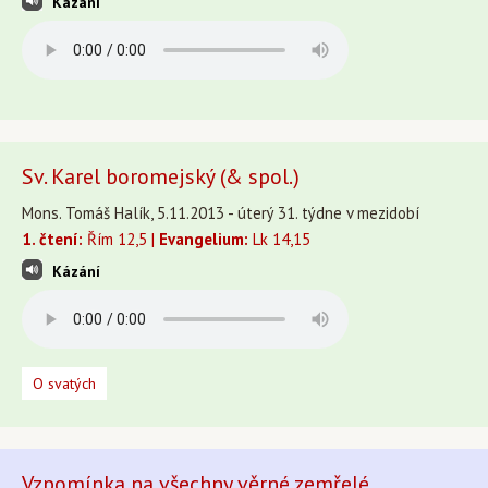
Kázání
Sv. Karel boromejský (& spol.)
Mons. Tomáš Halík, 5.11.2013 - úterý 31. týdne v mezidobí
1. čtení:
Řím 12,5 |
Evangelium:
Lk 14,15
Kázání
O svatých
Vzpomínka na všechny věrné zemřelé