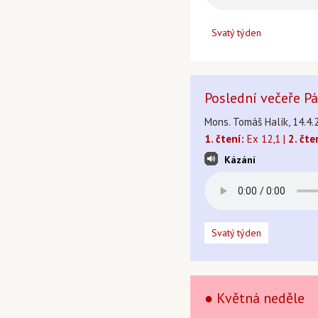
Svatý týden
Poslední večeře P
Mons. Tomáš Halík, 14.4.
1. čtení:
Ex 12,1 |
2. čte
Kázání
Svatý týden
● Květná neděle