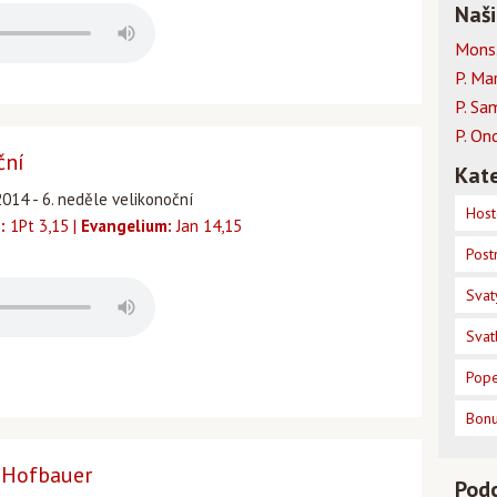
Naši
Mons.
P. Ma
P. Sa
P. On
ční
Kate
2014 - 6. neděle velikonoční
Host
:
1Pt 3,15 |
Evangelium:
Jan 14,15
Post
Svat
Svat
Pope
Bon
 Hofbauer
Pod