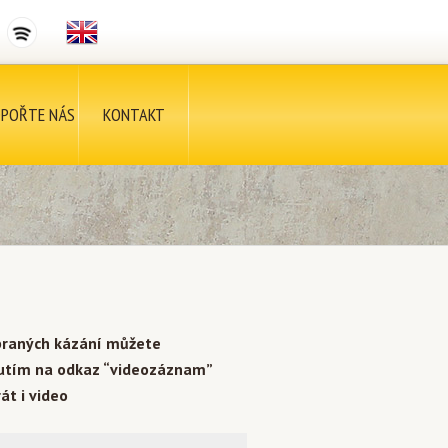
POŘTE NÁS
KONTAKT
braných kázání můžete
nutím na odkaz “videozáznam”
át i video