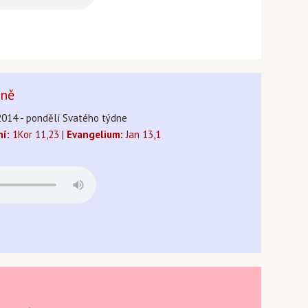
áně
2014 - pondělí Svatého týdne
ní:
1Kor 11,23 |
Evangelium:
Jan 13,1