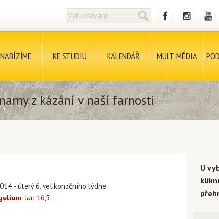
NABÍZÍME
KE STUDIU
KALENDÁŘ
MULTIMÉDIA
POD
namy z kázání v naší farnosti
U vy
klik
014 - úterý 6. velikonočního týdne
přehr
gelium:
Jan 16,5