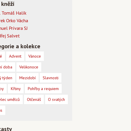
 kněží
 Tomáš Halík
rek Orko Vácha
muel Prívara SJ
dřej Salvet
gorie a kolekce
é
Advent
Vánoce
ní doba
Velikonoce
ý týden
Mezidobí
Slavnosti
by
Křtiny
Pohřby a requiem
lec umělců
Otčenáš
O svatých
us
casty