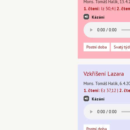
Mons. Tomáš Halík, 13.4.
1. čtení:
Iz 50,4 |
2. čten
Kázání
Postní doba
Svatý tý
Vzkříšení Lazara
Mons. Tomáš Halík, 6.4.20
1. čtení:
Ez 37,12 |
2. čt
Kázání
Postní doba