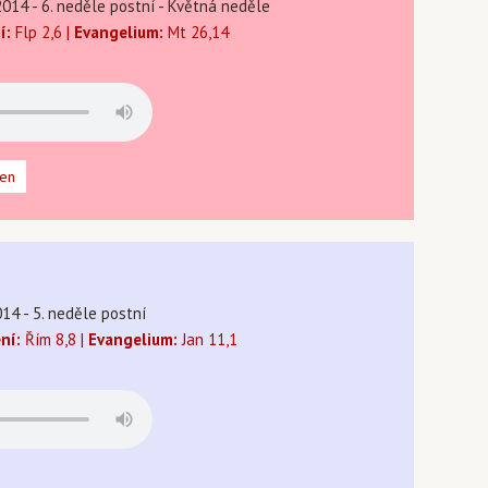
2014 - 6. neděle postní - Květná neděle
í:
Flp 2,6 |
Evangelium:
Mt 26,14
den
14 - 5. neděle postní
ení:
Řím 8,8 |
Evangelium:
Jan 11,1