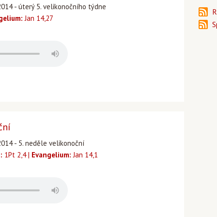
2014 - úterý 5. velikonočního týdne
R
gelium:
Jan 14,27
S
ční
2014 - 5. neděle velikonoční
:
1Pt 2,4 |
Evangelium:
Jan 14,1