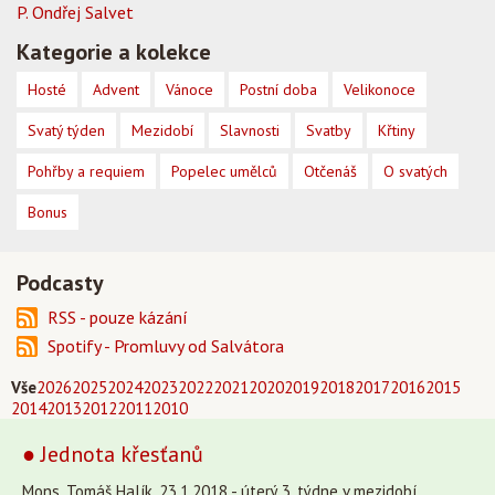
P. Ondřej Salvet
Kategorie a kolekce
Hosté
Advent
Vánoce
Postní doba
Velikonoce
Svatý týden
Mezidobí
Slavnosti
Svatby
Křtiny
Pohřby a requiem
Popelec umělců
Otčenáš
O svatých
Bonus
Podcasty
RSS - pouze kázání
Spotify - Promluvy od Salvátora
Vše
2026
2025
2024
2023
2022
2021
2020
2019
2018
2017
2016
2015
2014
2013
2012
2011
2010
● Jednota křesťanů
Mons. Tomáš Halík, 23.1.2018 - úterý 3. týdne v mezidobí