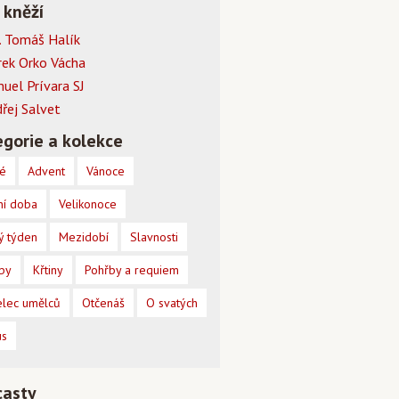
 kněží
 Tomáš Halík
rek Orko Vácha
muel Prívara SJ
dřej Salvet
gorie a kolekce
é
Advent
Vánoce
ní doba
Velikonoce
ý týden
Mezidobí
Slavnosti
by
Křtiny
Pohřby a requiem
lec umělců
Otčenáš
O svatých
us
casty