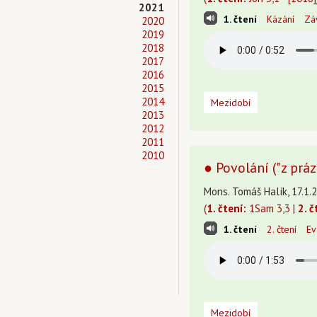
2021
1. čtení
Kázání
Zá
2020
2019
2018
2017
2016
2015
2014
Mezidobí
2013
2012
2011
2010
● Povolání ("z prá
Mons. Tomáš Halík, 17.1.2
(
1. čtení:
1Sam 3,3 |
2. č
1. čtení
2. čtení
Ev
Mezidobí