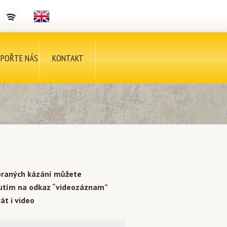
POŘTE NÁS
KONTAKT
braných kázání můžete
nutím na odkaz “videozáznam”
át i video