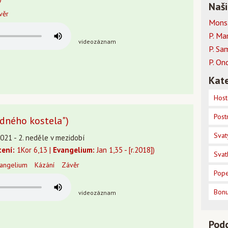
Naši
věr
Mons.
P. Ma
videozáznam
P. Sa
P. On
Kate
Host
Post
zdného kostela")
Svat
021 - 2. neděle v mezidobí
tení:
1Kor 6,13 |
Evangelium:
Jan 1,35 - [r.2018])
Svat
angelium
Kázání
Závěr
Pope
Bon
videozáznam
Pod