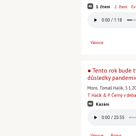
1. čtení
2. čtení
Ev
Vánoce
● Tento rok bude t
důsledky pandemi
Mons. Tomáš Halík, 3.1.2
T. Halík & P. Černý v deb
Kázání
Vánoce
Bonus