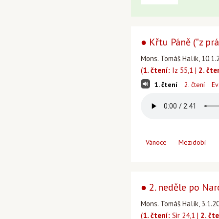
● Křtu Páně ("z pr
Mons. Tomáš Halík, 10.1.
(
1. čtení:
Iz 55,1 |
2. čte
1. čtení
2. čtení
Ev
Vánoce
Mezidobí
● 2. neděle po Nar
Mons. Tomáš Halík, 3.1.2
(
1. čtení:
Sir 24,1 |
2. čte