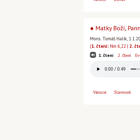
● Matky Boží, Pann
Mons. Tomáš Halík, 1.1.2
(
1. čtení:
Nm 6,22 |
2. čt
1. čtení
2. čtení
Ev
Vánoce
Slavnosti