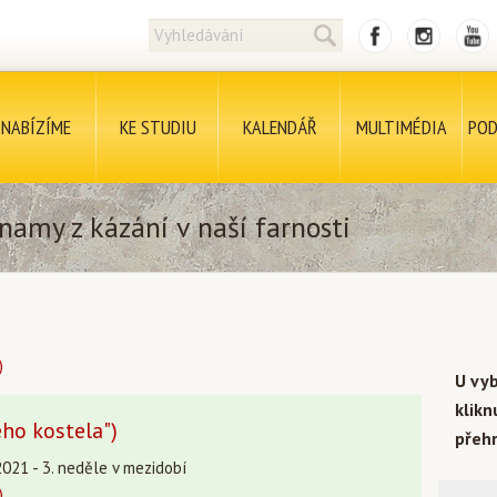
NABÍZÍME
KE STUDIU
KALENDÁŘ
MULTIMÉDIA
POD
namy z kázání v naší farnosti
)
U vy
klik
ého kostela")
přehr
2021 - 3. neděle v mezidobí
)