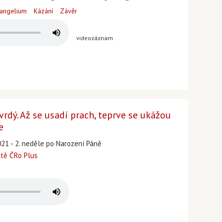
angelium
Kázání
Závěr
videozáznam
vrdý. Až se usadí prach, teprve se ukážou
e
021 - 2. neděle po Narození Páně
atě ČRo Plus