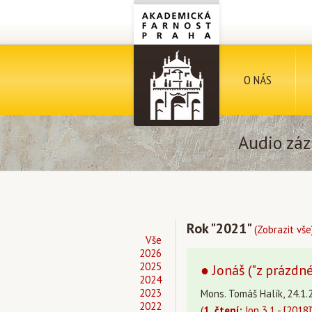
O NÁS
Audio záz
Rok "2021"
(Zobrazit vše
Vše
2026
2025
● Jonáš ("z prázdn
2024
2023
Mons. Tomáš Halík, 24.1.
2022
(
1. čtení:
Jon 3,1 - [2018]