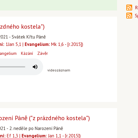
R
S
ázdného kostela")
2021 - Svátek Křtu Páně
ní:
1Jan 5,1 |
Evangelium:
Mk 1,6 - [r.2015])
angelium
Kázání
Závěr
videozáznam
ození Páně ("z prázdného kostela")
021 - 2. neděle po Narození Páně
ní:
Ef 1,3 |
Evangelium:
Jan 1,1 - [r.2015])