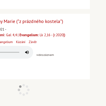
y Marie ("z prázdného kostela")
021 -
ení:
Gal 4,4 |
Evangelium:
Lk 2,16 - [r.2020])
angelium
Kázání
Závěr
videozáznam