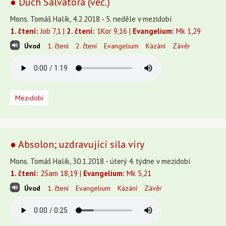
● Duch Salvátora (več.)
Mons. Tomáš Halík, 4.2.2018 - 5. neděle v mezidobí
1. čtení:
Job 7,1 |
2. čtení:
1Kor 9,16 |
Evangelium:
Mk 1,29
Úvod
1. čtení
2. čtení
Evangelium
Kázání
Závěr
Mezidobí
● Absolon; uzdravující síla víry
Mons. Tomáš Halík, 30.1.2018 - úterý 4. týdne v mezidobí
1. čtení:
2Sam 18,19 |
Evangelium:
Mk 5,21
Úvod
1. čtení
Evangelium
Kázání
Závěr