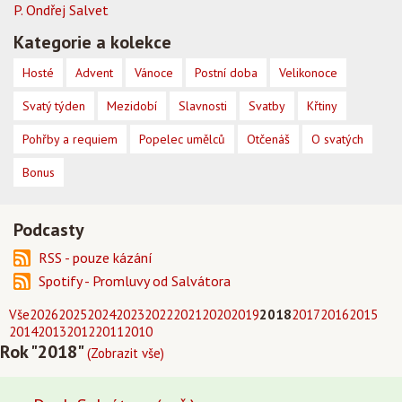
P. Ondřej Salvet
Kategorie a kolekce
Hosté
Advent
Vánoce
Postní doba
Velikonoce
Svatý týden
Mezidobí
Slavnosti
Svatby
Křtiny
Pohřby a requiem
Popelec umělců
Otčenáš
O svatých
Bonus
Podcasty
RSS - pouze kázání
Spotify - Promluvy od Salvátora
Vše
2026
2025
2024
2023
2022
2021
2020
2019
2018
2017
2016
2015
2014
2013
2012
2011
2010
Rok "2018"
(Zobrazit vše)