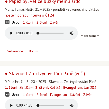
● Papež byl velice blízký mému srdci
Mons. Tomáš Halík, 21.4.2025 - pondělí velikonočního oktávu
hostem pořadu Interview ČT24
Úvod
1. čtení
2. čtení
Závěr
videozáznam
Velikonoce
Bonus
● Slavnost Zmrtvýchvstání Páně (več.)
P. Petr Hruška SJ, 20.4.2025 - Slavnost Zmrtvýchvstání Páně
1. čtení:
Sk 10,34 |
2. čtení:
Kol 3,1 |
Evangelium:
Jan 20,1
Úvod
1. čtení
2. čtení
Evangelium
Kázání
Závěr