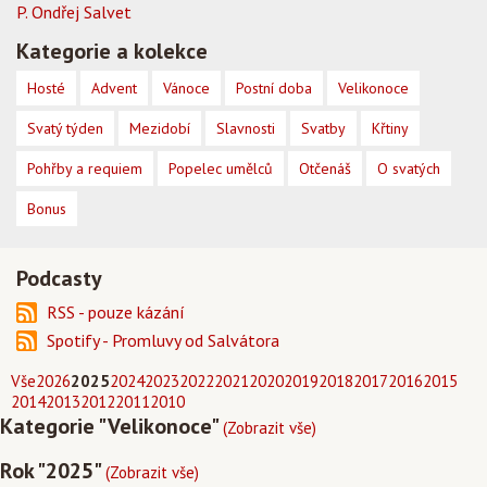
P. Ondřej Salvet
Kategorie a kolekce
Hosté
Advent
Vánoce
Postní doba
Velikonoce
Svatý týden
Mezidobí
Slavnosti
Svatby
Křtiny
Pohřby a requiem
Popelec umělců
Otčenáš
O svatých
Bonus
Podcasty
RSS - pouze kázání
Spotify - Promluvy od Salvátora
Vše
2026
2025
2024
2023
2022
2021
2020
2019
2018
2017
2016
2015
2014
2013
2012
2011
2010
Kategorie "Velikonoce"
(Zobrazit vše)
Rok "2025"
(Zobrazit vše)