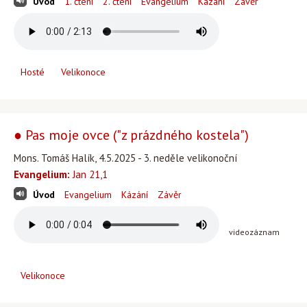
Úvod
1. čtení
2. čtení
Evangelium
Kázání
Závěr
Hosté
Velikonoce
● Pas moje ovce ("z prázdného kostela")
Mons. Tomáš Halík, 4.5.2025 - 3. neděle velikonoční
Evangelium:
Jan 21,1
Úvod
Evangelium
Kázání
Závěr
videozáznam
Velikonoce