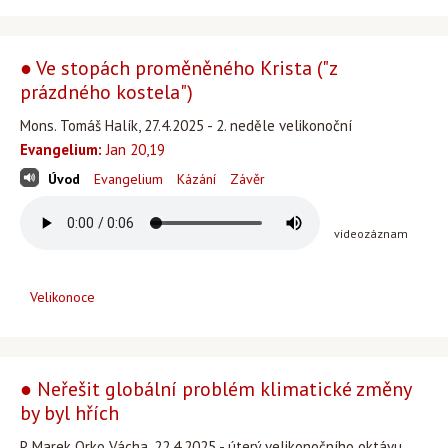
● Ve stopách proměněného Krista ("z
prázdného kostela")
Mons. Tomáš Halík, 27.4.2025 - 2. neděle velikonoční
Evangelium:
Jan 20,19
Úvod
Evangelium
Kázání
Závěr
videozáznam
Velikonoce
● Neřešit globální problém klimatické změny
by byl hřích
P. Marek Orko Vácha, 22.4.2025 - úterý velikonočního oktávu